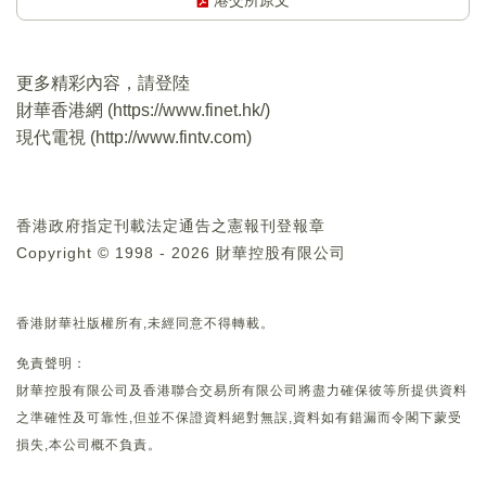
港交所原文
更多精彩內容，請登陸
財華香港網 (
https://www.finet.hk/
)
現代電視 (
http://www.fintv.com
)
香港政府指定刊載法定通告之憲報刊登報章
Copyright © 1998 - 2026 財華控股有限公司
香港財華社版權所有,未經同意不得轉載。
免責聲明：
財華控股有限公司及香港聯合交易所有限公司將盡力確保彼等所提供資料
之準確性及可靠性,但並不保證資料絕對無誤,資料如有錯漏而令閣下蒙受
損失,本公司概不負責。