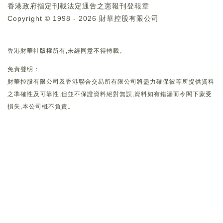
香港政府指定刊載法定通告之憲報刊登報章
Copyright © 1998 - 2026 財華控股有限公司
香港財華社版權所有,未經同意不得轉載。
免責聲明：
財華控股有限公司及香港聯合交易所有限公司將盡力確保彼等所提供資料
之準確性及可靠性,但並不保證資料絕對無誤,資料如有錯漏而令閣下蒙受
損失,本公司概不負責。