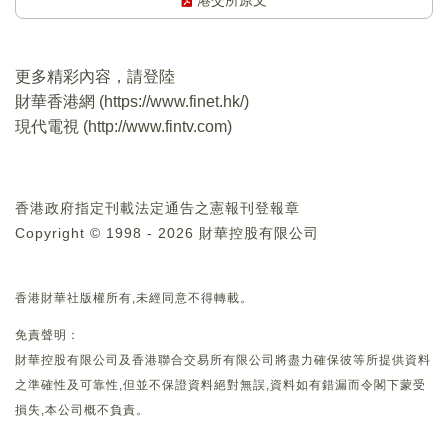
港交所原文
更多精彩內容，請登陸
財華香港網 (
https://www.finet.hk/
)
現代電視 (
http://www.fintv.com
)
香港政府指定刊載法定通告之憲報刊登報章
Copyright © 1998 - 2026 財華控股有限公司
香港財華社版權所有,未經同意不得轉載。
免責聲明：
財華控股有限公司及香港聯合交易所有限公司將盡力確保彼等所提供資料
之準確性及可靠性,但並不保證資料絕對無誤,資料如有錯漏而令閣下蒙受
損失,本公司概不負責。