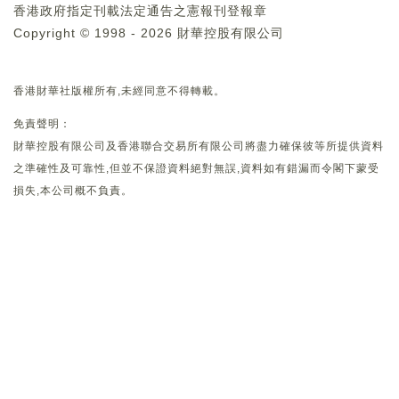
香港政府指定刊載法定通告之憲報刊登報章
Copyright © 1998 - 2026 財華控股有限公司
香港財華社版權所有,未經同意不得轉載。
免責聲明：
財華控股有限公司及香港聯合交易所有限公司將盡力確保彼等所提供資料
之準確性及可靠性,但並不保證資料絕對無誤,資料如有錯漏而令閣下蒙受
損失,本公司概不負責。