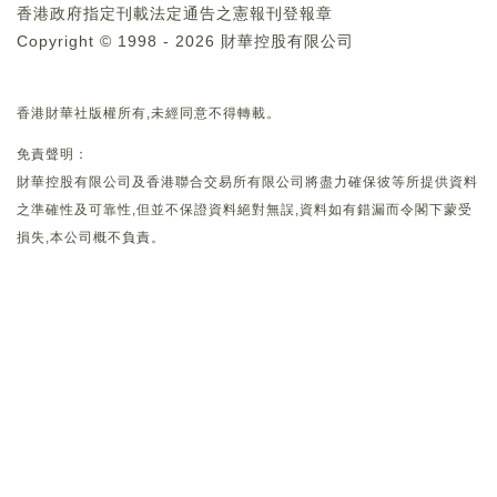
香港政府指定刊載法定通告之憲報刊登報章
Copyright © 1998 - 2026 財華控股有限公司
香港財華社版權所有,未經同意不得轉載。
免責聲明：
財華控股有限公司及香港聯合交易所有限公司將盡力確保彼等所提供資料
之準確性及可靠性,但並不保證資料絕對無誤,資料如有錯漏而令閣下蒙受
損失,本公司概不負責。