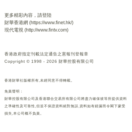
更多精彩內容，請登陸
財華香港網 (
https://www.finet.hk/
)
現代電視 (
http://www.fintv.com
)
香港政府指定刊載法定通告之憲報刊登報章
Copyright © 1998 - 2026 財華控股有限公司
香港財華社版權所有,未經同意不得轉載。
免責聲明：
財華控股有限公司及香港聯合交易所有限公司將盡力確保彼等所提供資料
之準確性及可靠性,但並不保證資料絕對無誤,資料如有錯漏而令閣下蒙受
損失,本公司概不負責。