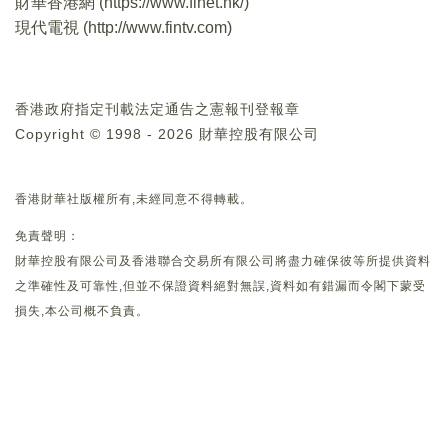
財華香港網 (
https://www.finet.hk/
)
現代電視 (
http://www.fintv.com
)
香港政府指定刊載法定通告之憲報刊登報章
Copyright © 1998 - 2026 財華控股有限公司
香港財華社版權所有,未經同意不得轉載。
免責聲明：
財華控股有限公司及香港聯合交易所有限公司將盡力確保彼等所提供資料
之準確性及可靠性,但並不保證資料絕對無誤,資料如有錯漏而令閣下蒙受
損失,本公司概不負責。