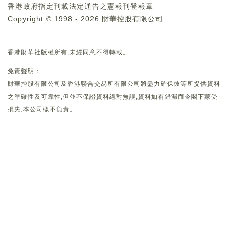
香港政府指定刊載法定通告之憲報刊登報章
Copyright © 1998 - 2026 財華控股有限公司
香港財華社版權所有,未經同意不得轉載。
免責聲明：
財華控股有限公司及香港聯合交易所有限公司將盡力確保彼等所提供資料
之準確性及可靠性,但並不保證資料絕對無誤,資料如有錯漏而令閣下蒙受
損失,本公司概不負責。