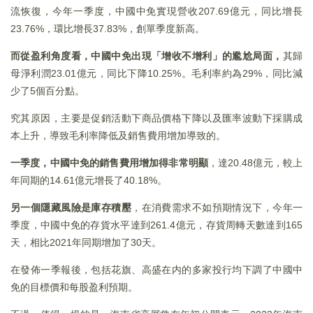
流恢復，今年一季度，中國中免實現營收207.69億元，同比增長
23.76%，環比增長37.83%，創單季度新高。
而從盈利角度看，中國中免出現「增收不增利」的尷尬局面，
其歸
母淨利潤23.01億元，同比下降10.25%。毛利率約為29%，同比減
少了5個百分點。
究其原因，主要是促銷活動下商品價格下降以及匯率波動下採購成
本上升，導致毛利率降低及銷售費用增加導致的。
一季度，中國中免的銷售費用增加得非常明顯
，達20.48億元，較上
年同期的14.61億元增長了40.18%。
另一個隱藏風險是庫存積壓
，在消費需求不如預期情況下，今年一
季度，中國中免的存貨水平達到261.4億元，存貨周轉天數達到165
天，相比2021年同期增加了30天。
在發佈一季報後，包括花旗、高盛在内的多家投行均下調了中國中
免的目標價和每股盈利預期。