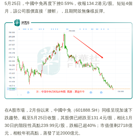
5月25日，中國中免再度下挫0.59%，收報134.2港元/股。短短4個
月，該公司股價直接「腰斬」，且期間並無像樣反彈。
在A股市場，2月份以來，中國中免（601888.SH）同樣呈現加速下
跌趨勢。截至5月25日收盤，其股價已經跌至131.4元/股，相比1月
30日的階段性高點239.99元/股，跌幅已超40%；市值僅剩2718億
元，相較年初高點，蒸發了近2000億元。