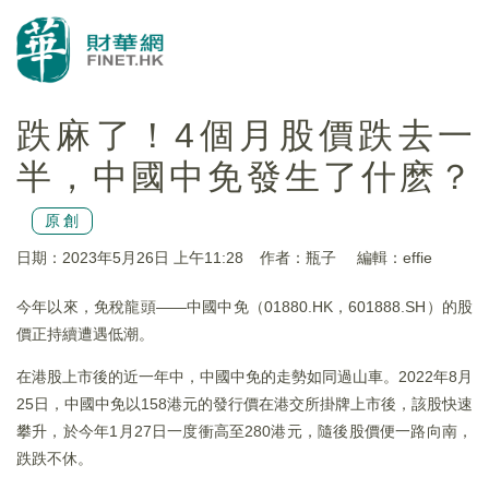
跌麻了！4個月股價跌去一
半，中國中免發生了什麽？
原創
日期：2023年5月26日 上午11:28
作者：瓶子
編輯：effie
今年以來，免稅龍頭——中國中免（01880.HK，601888.SH）的股
價正持續遭遇低潮。
在港股上市後的近一年中，中國中免的走勢如同過山車。2022年8月
25日，中國中免以158港元的發行價在港交所掛牌上市後，該股快速
攀升，於今年1月27日一度衝高至280港元，隨後股價便一路向南，
跌跌不休。