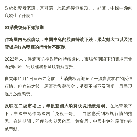
對於投資者來說，真可謂「此跌綿綿無絕期」。那麽，中國中免到
底發生了什麽？
01消費復蘇不如預期
作為國内免稅龍頭，中國中免的股價持續下跌，跟宏觀大市以及消
費板塊較為萎靡的行情無不關聯。
2022年末，伴隨著防控政策的持續優化，市場預期線下消費場景會
逐步回歸，宏觀經濟會呈現復蘇態勢。
自去年11月1日至春節之前，大消費板塊迎來了一波實實在在的反彈
行情。但春節之後，經濟強復蘇落空，消費不僅不及預期，且呈現
逐月放緩態勢。
反映在二級市場上，年後整個大消費板塊持續走弱。
在此背景下
下，中國中免作為國内「免稅一哥」，自然也受到板塊行情的拖
累。在這期間，即便熱火朝天的五一黃金周，中國中免的股價也能
被帶動。