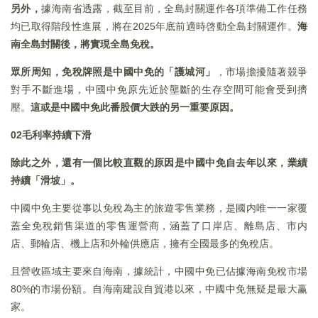
另外，
據海南省透露，截至目前，全島封關運作各項準備工作任務
均已取得階段性進展，將在2025年底前適時啓動全島封關運作。
海
南全島封關後，將實現全島免稅。
眾所周知，免稅牌照是中國中免的「護城河」
，市場擔擾隨著競爭
對手不斷進場，中國中免原先近於壟斷的生存空間可能會受到擠
壓。
這或是中國中免此番股價大跌的另一重要原因。
02毛利率持續下滑
除此之外，還有一個比較直觀的原因是中國中免自去年以來，業績
持續「滑坡」。
中國中免主要從事以免稅為主的旅遊零售業務，是國内唯一一家覆
蓋全免稅銷售渠道的零售運營商，涵蓋了口岸店、離島店、市内
店、郵輪店、機上店和外輪供應店，擁有全國最多的免稅店。
且營收區域主要來自海南，據統計，中國中免已佔據海南免稅市場
80%的市場份額。自海南建設自貿港以來，中國中免無疑是最大赢
家。