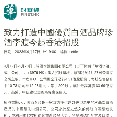
致力打造中國優質白酒品牌珍
酒李渡今起香港招股
日期：2023年4月17日 上午9:00
編輯：effie
4月17日-4月20日，珍酒李渡集團有限公司（以下簡稱「珍酒李渡」
或「公司」，（6979.HK）進入招股階段，預期將於4月27日登陸港
交所主板。本次IPO，公司擬全球發行4.91億股股份，每股發售價介
乎10.78港元至12.98港元，每手200股，預計最高募資63.69億港
元。高盛、中信建投國際為聯席保薦人。
招股書顯示，珍酒李渡是一家致力提供以醬香型為主的次高端白酒
產品的中國領先白酒公司。公司忠於歷史悠久的傳統白酒釀造技
術，並利用現代技術使其重新煥發活力，開發標誌性配方及口味，