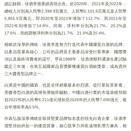
績記錄期，珍酒李渡業績表現出色。於2020年、2021年及2022年，
總收入分別為人民幣2,398.9百萬元、人民幣5,101.6百萬元及人民幣
5,855.9百萬元，即2020年至2021年增加了112.7%，而2021年至
2022年則增加了14.8%。同期，淨利率分別為21.7%、20.2%及
17.6%，而經調整淨利率分別為21.7%、21.0%及20.4%。
植根於深厚的傳統，珍酒李渡努力打造代表中國優質白酒的品牌。
以產品質量為核心，公司的品牌及主要產品深受行業專家、國際獎
項以及最終消費者的認可。早在1988年，珍酒便順利通過生產試驗
鑑定三年後，在第五屆國家品質獎榮獲優質白酒銀獎章，成為貴州
三大醬香型品牌之一。
白酒是中國的國酒，也是全球銷量最多的烈酒。從行業前景來看，
受醬香型白酒的高增長潛能所驅動，中國白酒行業的市場規模預期
自2022年的人民幣6,211億元增加至2026年的人民幣7,695億元，複
合年增長率為5.5%。
作為弘揚深厚傳統並取得堅實品牌知名度的領先白酒企業，珍酒李
渡堅持始終如一的優質質量，核心競爭力與長遠增長潛力兼具，相