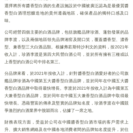
選擇將所有醬香型白酒的生產設施設於中國被廣泛認為是最優質醬
香型白酒理想釀造地的貴州遵義地區，確保產品的獨特口感及口
味。
公司經營四個主要的白酒品牌，包括旗艦品牌珍酒、蓬勃發展的品
牌李渡，以及兩個地區領先品牌湘窖及開口笑，覆蓋醬香型、濃香
型、兼香型三大白酒品類。根據弗若斯特沙利文的資料，按2021年
收入計，珍酒李渡是第四大民營白酒公司，並於所有擁有三種或以
上香型的白酒公司中排名第三。
分品牌來看，於2021年按收入計，針對醬香型白酒愛好者的公司旗
艦品牌珍酒為中國第五大醬香型白酒品牌，並於同年在中國五大醬
香型白酒品牌中取得最快增長。李渡於2021年按收入計為中國第五
大兼香型白酒品牌，並於同年在中國五大兼香型白酒品牌中取得最
快增長。憑藉豐富的傳承及堅實的品牌知名度，珍酒李渡在中國競
爭激烈的白酒業界中脫穎而出，佔據了一席之地。
財務表現方面，受益於公司在中國醬香型白酒市場的客戶需求上
升、擴大銷售網絡及在中國各地消費者間的品牌知名度提升，於往