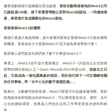
據香港數碼港行政總裁任景信披露，
當前在數碼港落地的Web3公司
已經超過140家，接下來需要帶動公眾對Web3的認知，一同擁抱發
展，將香港打造成國際化的Web3基地。
香港發展Web3.0的優勢
幾場行業盛大會議舉辦，讓大家看到香港在發展Web3.0方面的優勢
和機遇。香港為何大力發展Web3.0?其又能為香港帶來什麽？
要弄懂上述問題首先我們來了解下什麽是Web3.0？
事實上，Web3.0並不是什麽新概念，Web3.0一詞是由以太坊加密
貨幣的聯合創始人之一Gavin Wood在2014年提出的。
從誕生之日
起，它就成為一個包羅萬象的術語，用於指代與下一代互聯網有關
的任何事物，即「去中心化的數字基礎設施」。
隨著AI、大數據等技術發展，Web3.0發展方向也越來越清晰。基於
區塊鏈技術和智能合約的Web3.0，可以實現更加安全、透明、去中
心化的網絡環境，也將為人們的生活和工作帶來更多的便利和創
新。