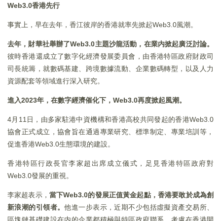
Web3.0
香港先行
事實上，早在去年，香江彼岸的香港就率先掀起Web3.0風潮。
去年，財華社舉辦了Web3.0主題沙龍活動，在業内掀起廣泛討論。
彼時香港還成立了數字化經濟發展委員會，由香港特區政府財政司
司長統籌，就數碼基建、跨境數據流動、企業數碼轉型，以及人力
資源配套等領域進行深入研究。
進入2023年，在數字經濟催化下，Web3.0再度掀起風潮。
4月11日，由多家駐港中資機構和香港高校共同發起的香港Web3.0
協會正式成立，協會旨在通過專業研究、標準制定、專業培訓等，
促進香港Web3.0生態環境的建設。
香港特區行政長官李家超出席成立儀式，足見香港特區政府對
Web3.0發展的重視。
李家超表示，
當下Web3.0的發展正值黃金起點，香港要敢於成為創
新浪潮的引領者。
他進一步表示，近期不少包括虛擬資產交易所、
區塊鏈基礎建設在内的企業都積極與特區政府聯系，考慮在香港開