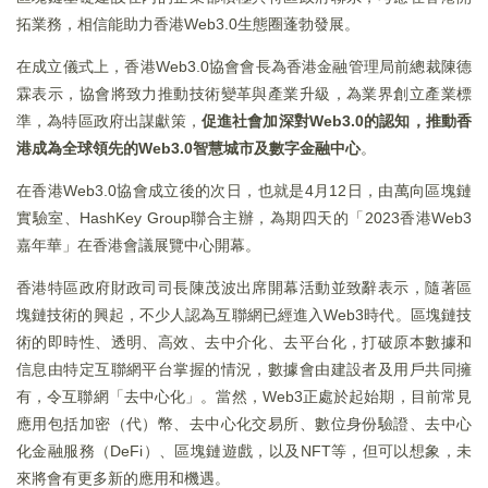
拓業務，相信能助力香港Web3.0生態圈蓬勃發展。
在成立儀式上，香港Web3.0協會會長為香港金融管理局前總裁陳德
霖表示，協會將致力推動技術變革與產業升級，為業界創立產業標
準，為特區政府出謀獻策，
促進社會加深對Web3.0的認知，推動香
港成為全球領先的Web3.0智慧城市及數字金融中心
。
在香港Web3.0協會成立後的次日，也就是4月12日，由萬向區塊鏈
實驗室、HashKey Group聯合主辦，為期四天的「2023香港Web3
嘉年華」在香港會議展覽中心開幕。
香港特區政府財政司司長陳茂波出席開幕活動並致辭表示，隨著區
塊鏈技術的興起，不少人認為互聯網已經進入Web3時代。區塊鏈技
術的即時性、透明、高效、去中介化、去平台化，打破原本數據和
信息由特定互聯網平台掌握的情況，數據會由建設者及用戶共同擁
有，令互聯網「去中心化」。當然，Web3正處於起始期，目前常見
應用包括加密（代）幣、去中心化交易所、數位身份驗證、去中心
化金融服務（DeFi）、區塊鏈遊戲，以及NFT等，但可以想象，未
來將會有更多新的應用和機遇。