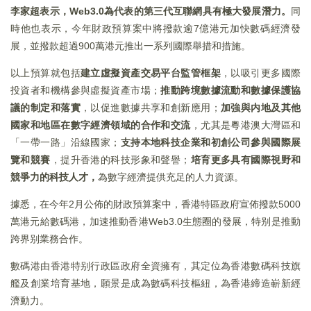
李家超表示，Web3.0為代表的第三代互聯網具有極大發展潛力。
同
時他也表示，今年財政預算案中將撥款逾7億港元加快數碼經濟發
展，並撥款超過900萬港元推出一系列國際舉措和措施。
以上預算就包括
建立虛擬資產交易平台監管框架
，以吸引更多國際
投資者和機構參與虛擬資產市場；
推動跨境數據流動和數據保護協
議的制定和落實
，以促進數據共享和創新應用；
加強與内地及其他
國家和地區在數字經濟領域的合作和交流
，尤其是粵港澳大灣區和
「一帶一路」沿線國家；
支持本地科技企業和初創公司參與國際展
覽和競賽
，提升香港的科技形象和聲譽；
培育更多具有國際視野和
競爭力的科技人才，
為數字經濟提供充足的人力資源。
據悉，在今年2月公佈的財政預算案中，香港特區政府宣佈撥款5000
萬港元給數碼港，加速推動香港Web3.0生態圈的發展，特别是推動
跨界别業務合作。
數碼港由香港特别行政區政府全資擁有，其定位為香港數碼科技旗
艦及創業培育基地，願景是成為數碼科技樞紐，為香港締造嶄新經
濟動力。