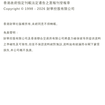
香港政府指定刊載法定通告之憲報刊登報章
Copyright © 1998 - 2026 財華控股有限公司
香港財華社版權所有,未經同意不得轉載。
免責聲明：
財華控股有限公司及香港聯合交易所有限公司將盡力確保彼等所提供資料
之準確性及可靠性,但並不保證資料絕對無誤,資料如有錯漏而令閣下蒙受
損失,本公司概不負責。