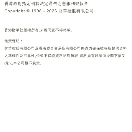
香港政府指定刊載法定通告之憲報刊登報章
Copyright © 1998 - 2026 財華控股有限公司
香港財華社版權所有,未經同意不得轉載。
免責聲明：
財華控股有限公司及香港聯合交易所有限公司將盡力確保彼等所提供資料
之準確性及可靠性,但並不保證資料絕對無誤,資料如有錯漏而令閣下蒙受
損失,本公司概不負責。