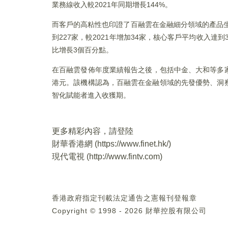
業務線收入較2021年同期增長144%。
而客戶的高粘性也印證了百融雲在金融細分領域的產品生
到227家，較2021年增加34家，核心客戶平均收入達
比增長3個百分點。
在百融雲發佈年度業績報告之後，包括中金、大和等多家
港元。該機構認為，百融雲在金融領域的先發優勢、洞
智化賦能者進入收獲期。
更多精彩內容，請登陸
財華香港網 (
https://www.finet.hk/
)
現代電視 (
http://www.fintv.com
)
香港政府指定刊載法定通告之憲報刊登報章
Copyright © 1998 - 2026 財華控股有限公司