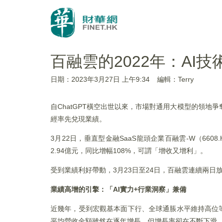
百融雲的2022年：AI
日期：2023年3月27日 上午9:34
編輯：Terry
自ChatGPT橫空出世以來，市場對通用大模型的領地爭
經率先兌現業績。
3月22日，垂直型金融SaaS龍頭企業百融雲-W（660
2.94億元，同比增幅108%，可謂「增收又增利」。
受到業績利好帶動，3月23日至24日，百融雲連續兩日放
業績高增的引擎：「
AI
實力
+
行業洞察」兼備
近幾年，受到宏觀基本面下行、全球通脹水平維持高位等
平均營收金額雖然在逐年增長，但增長率卻在不斷下滑，其中