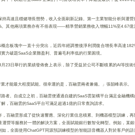
保持高速且穩健增長態勢，收入全面刷新記錄。第一主業智能分析與運營服
38%。其他兩項業務亦有不俗表現——精準營銷業務收入增幅11%至4.67
S概念板塊中一直十分突出，近四年經調整後淨利潤復合增長率高達18
實力破題SaaS企業難盈利、普遍毛利率低的行業困境。
3月23日舉行的業績發佈會上表示，除了受益於公司不斷積累的AI等技
行業才能最大程度賦能。很幸運的是，百融雲兩者兼備。」張韶峰表示。
探路者。自成立之初，百融雲便通過自建的SaaS雲架構平台滿足金融機
解，百融雲的SaaS平台可滿足超過1億的日常查詢請求。
年，百融雲形成了從快速響應、深化行業信息積累、到機器模型訓練，再
量運營等服務於一體的解決方案，全面賦能銀行數智化轉型。例如，某銀行
如，全面使用ChatGPT同源預訓練模型的智能語音機器人對於客戶的語