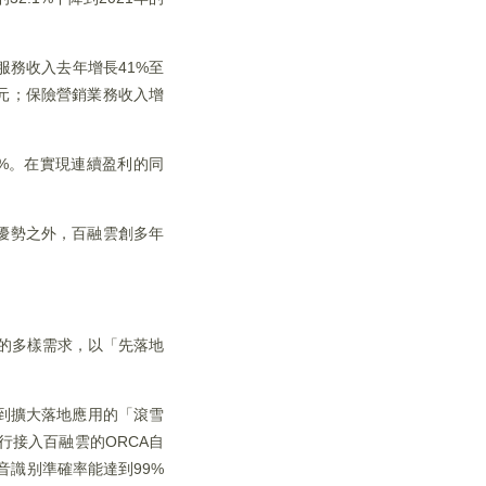
務收入去年增長41%至
億元；保險營銷業務收入增
2%。在實現連續盈利的同
術優勢之外，百融雲創多年
構的多樣需求，以「先落地
到擴大落地應用的「滾雪
接入百融雲的ORCA自
音識别準確率能達到99%