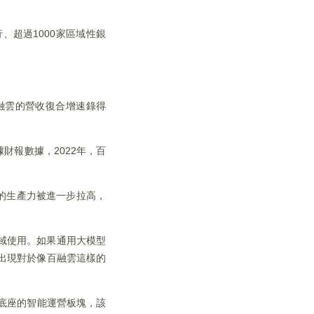
、超過1000家區域性銀
百融雲的營收復合增速錄得
財報數據，2022年，百
I的生產力被進一步拉高，
領域使用。如果通用大模型
的出現對於像百融雲這樣的
為底座的智能運營板塊，該