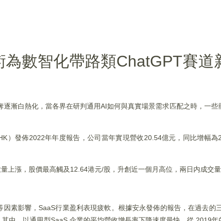
技術為數智化帶路類ChatGPT賽
奪逐漸白熱化，當各界在研判通用AI如何與真實場景需求匹配之時，一些垂直
8.HK）發佈2022年年度報告，公司當年實現營收20.54億元，同比增幅
量上漲，股價最高觸及12.64港元/股，升創近一個月高位，兩日内成交量
因素影響，SaaS行業盈利表現疲軟。根據安永發佈的報告，在過去的三
，以通用型SaaS 企業的平均營收增長率下降速度最快，從 2019年的3