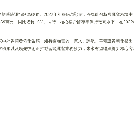
態系統運行較為穩固。2022年年報信息顯示，在智能分析與運營板塊
到369萬元，同比增長16%。同時，核心客戶留存率保持較高水平，在202
中外券商發佈報告稱，維持百融雲的「買入」評級。華泰證券研報指出，
察積累以及領先技術正推動智能運營業務發力，未來有望繼續提升核心客