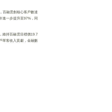
中，百融雲創核心客戶數達
2年進一步提升至97%，同
維持百融雲目標價19.7
戶單客收入貢獻，金融數