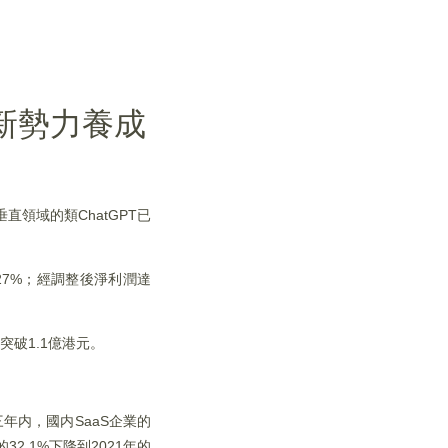
道新勢力養成
領域的類ChatGPT已
為27%；經調整後淨利潤達
突破1.1億港元。
年内，國内SaaS企業的
2.1%下降到2021年的