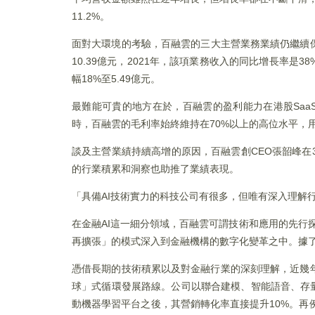
11.2%。
面對大環境的考驗，百融雲的三大主營業務業績仍繼續
10.39億元，2021年，該項業務收入的同比增長率是
幅18%至5.49億元。
最難能可貴的地方在於，百融雲的盈利能力在港股Saa
時，百融雲的毛利率始終維持在70%以上的高位水平，用
談及主營業績持續高增的原因，百融雲創CEO張韶峰在
的行業積累和洞察也助推了業績表現。
「具備AI技術實力的科技公司有很多，但唯有深入理解
在金融AI這一細分領域，百融雲可謂技術和應用的先行
再擴張」的模式深入到金融機構的數字化變革之中。據了
憑借長期的技術積累以及對金融行業的深刻理解，近幾
球」式循環發展路線。公司以聯合建模、智能語音、存
動機器學習平台之後，其營銷轉化率直接提升10%。再例