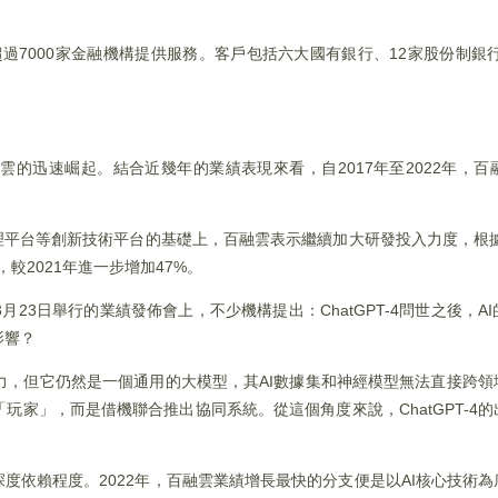
超過7000家金融機構提供服務。客戶包括六大國有銀行、12家股份制銀行
的迅速崛起。結合近幾年的業績表現來看，自2017年至2022年，
理平台等創新技術平台的基礎上，百融雲表示繼續加大研發投入力度，根據
較2021年進一步增加47%。
23日舉行的業績發佈會上，不少機構提出：ChatGPT-4問世之後，A
影響？
生產力，但它仍然是一個通用的大模型，其AI數據集和神經模型無法直接跨
玩家」，而是借機聯合推出協同系統。從這個角度來說，ChatGPT-4
深度依賴程度。2022年，百融雲業績增長最快的分支便是以AI核心技術