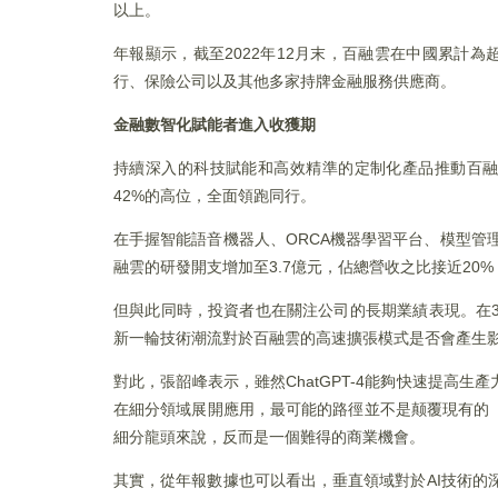
以上。
年報顯示，截至2022年12月末，百融雲在中國累計為
行、保險公司以及其他多家持牌金融服務供應商。
金融數智化賦能者進入收獲期
持續深入的科技賦能和高效精準的定制化產品推動百融雲
42%的高位，全面領跑同行。
在手握智能語音機器人、ORCA機器學習平台、模型管
融雲的研發開支增加至3.7億元，佔總營收之比接近20%，
但與此同時，投資者也在關注公司的長期業績表現。在3月
新一輪技術潮流對於百融雲的高速擴張模式是否會產生
對此，張韶峰表示，雖然ChatGPT-4能夠快速提高
在細分領域展開應用，最可能的路徑並不是颠覆現有的「
細分龍頭來說，反而是一個難得的商業機會。
其實，從年報數據也可以看出，垂直領域對於AI技術的