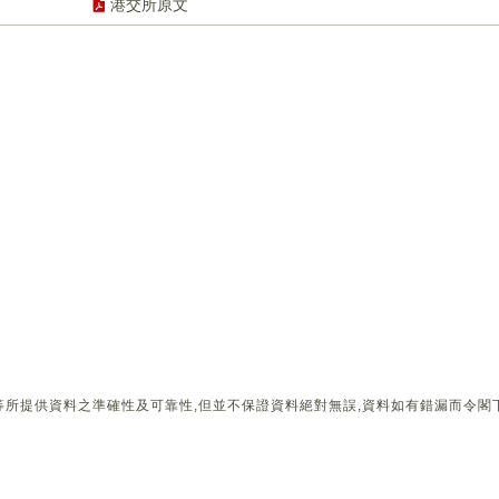
港交所原文
所提供資料之準確性及可靠性,但並不保證資料絕對無誤,資料如有錯漏而令閣