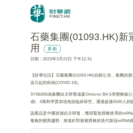
石藥集團(01093.HK)
用
原創
日期：2023年3月22日 下午12:31
【財華社訊】石藥集團(01093.HK)自願公告，集團的新型
染引起的疾病(COVID-19)。
SYS6006為集團自主研發涵蓋Omicron BA.5
成I、II期和序貫加強免疫臨床研究，通過超過5500
該產品是中國首個自主研發，獲得緊急授權使用的mR
毒株的變異趨勢，推進針對新變異株的迭代新冠mRNA