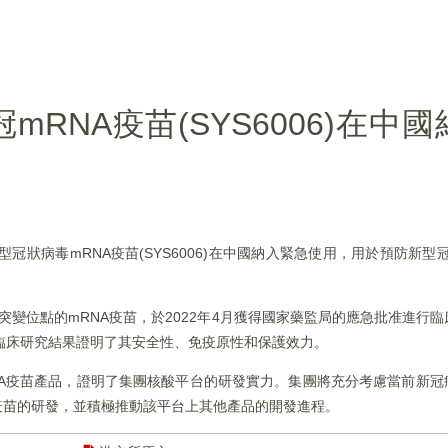
新冠mRNA疫苗(SYS6006)在
冠狀病毒mRNA疫苗(SYS6006)在中國納入緊急使用，用於預防新型冠狀病
突變株核心突變位點的mRNA疫苗，於2022年4月獲得國家藥監局的應急批准進
人的臨床研究結果證明了其安全性、免疫原性和保護效力。
NA疫苗產品，證明了集團核酸平台的研發實力。集團將充分考慮當前新冠
疫苗的研發，並積極推動該平台上其他產品的開發進程。