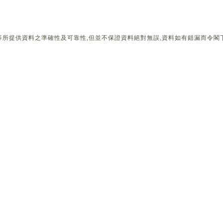
所提供資料之準確性及可靠性,但並不保證資料絕對無誤,資料如有錯漏而令閣