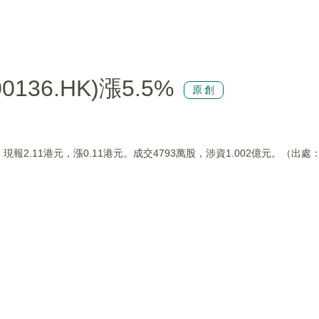
36.HK)漲5.5%
原創
5%，現報2.11港元，漲0.11港元。成交4793萬股，涉資1.002億元。（