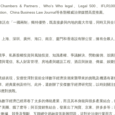
rtners、Who's Who legal、Legal 500、IFLR1000、As
itigation、China Business Law Journal等各類權威法律媒體高度推薦。
並依託在「一國兩制」獨特優勢，既直接參與内地的龐大市場，同時又與
、上海、深圳、廣州、海口、南京、廈門和香港設有辦公室，擁有合夥人
競爭、私募股權投資與風險投資、知識產權、爭議解決、勞動僱佣、並購
體與電信、私人財富管理、房地產與建設工程、酒店與旅遊、傳媒、娛樂
業績表現，安傑世澤對當前全球數字經濟浪潮來襲帶來的挑戰及機遇有著
章、經典案例及特刊。此外，還創辦了安傑數字經濟研究院，以時刻關注
和應對挑戰。
為數字經濟已經席卷了太多的傳統產業，而且其本身能與很多產業結合，
了美團、餓了麽等；與百貨銷售結合，發展出了淘寶、京東、拼多多等；
大數據、競爭及壟斷、互聯網交易融資等新興問題，這對於法律行業而言