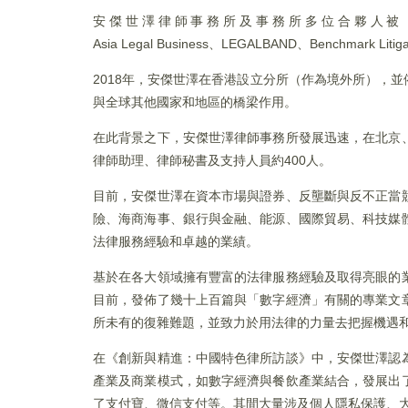
安傑世澤律師事務所及事務所多位合夥人被 Chambers & Pa
Asia Legal Business、LEGALBAND、Benchmark L
2018年，安傑世澤在香港設立分所（作為境外所），
與全球其他國家和地區的橋梁作用。
在此背景之下，安傑世澤律師事務所發展迅速，在北京
律師助理、律師秘書及支持人員約400人。
目前，安傑世澤在資本市場與證券、反壟斷與反不正當
險、海商海事、銀行與金融、能源、國際貿易、科技媒
法律服務經驗和卓越的業績。
基於在各大領域擁有豐富的法律服務經驗及取得亮眼的
目前，發佈了幾十上百篇與「數字經濟」有關的專業文
所未有的復雜難題，並致力於用法律的力量去把握機遇
在《創新與精進：中國特色律所訪談》中，安傑世澤認
產業及商業模式，如數字經濟與餐飲產業結合，發展出
了支付寶、微信支付等。其間大量涉及個人隱私保護、