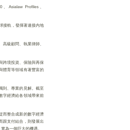
ialaw Profiles、
全球接軌，發揮著連接内地
、高級顧問、執業律師、
與跨境投資、保險與再保
與體育等領域有著豐富的
獨到、專業的見解。截至
數字經濟給各領域帶來前
從而整合成新的數字經濟
而跟支付結合，則發展出
，實為一個巨大的機遇。