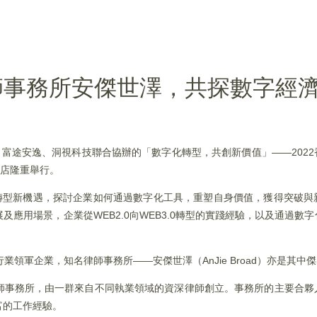
律師事務所安傑世澤，共探數字經
華社、富途安逸、洞視科技聯合協辦的「數字化轉型，共創新價值」——202
酒店隆重舉行。
業轉型新機遇，探討企業如何通過數字化工具，重塑自身價值，獲得突破與
應用場景，企業從WEB2.0向WEB3.0轉型的實踐經驗，以及通過數
領軍企業，知名律師事務所——安傑世澤（AnJie Broad）亦是其中
師事務所，由一群來自不同執業領域的資深律師創立。事務所的主要合夥
富的工作經驗。