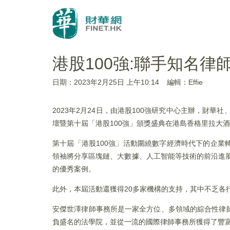
港股100強:聯手知名
日期：2023年2月25日 上午10:14
編輯：Effie
2023年2月24日，由港股100強研究中心主辦，財
壇暨第十屆「港股100強」頒獎盛典在港島香格里拉大
第十屆「港股100強」活動圍繞數字經濟時代下的企
領袖將分享區塊鏈、大數據、人工智能等技術的前沿進展及
的優秀案例。
此外，本屆活動還獲得20多家機構的支持，其中不乏各行業
安傑世澤律師事務所是一家全方位、多領域的綜合性律
負盛名的法學院，並從一流的國際律師事務所獲得了豐