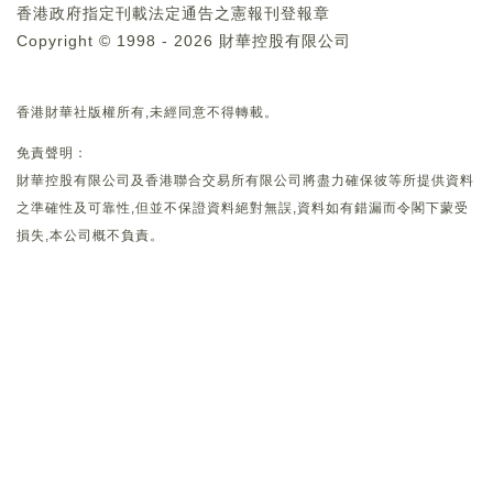
香港政府指定刊載法定通告之憲報刊登報章
Copyright © 1998 - 2026 財華控股有限公司
香港財華社版權所有,未經同意不得轉載。
免責聲明：
財華控股有限公司及香港聯合交易所有限公司將盡力確保彼等所提供資料
之準確性及可靠性,但並不保證資料絕對無誤,資料如有錯漏而令閣下蒙受
損失,本公司概不負責。