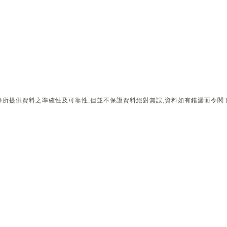
所提供資料之準確性及可靠性,但並不保證資料絕對無誤,資料如有錯漏而令閣