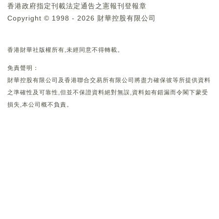
香港政府指定刊載法定通告之憲報刊登報章
Copyright © 1998 - 2026 財華控股有限公司
香港財華社版權所有,未經同意不得轉載。
免責聲明：
財華控股有限公司及香港聯合交易所有限公司將盡力確保彼等所提供資料
之準確性及可靠性,但並不保證資料絕對無誤,資料如有錯漏而令閣下蒙受
損失,本公司概不負責。