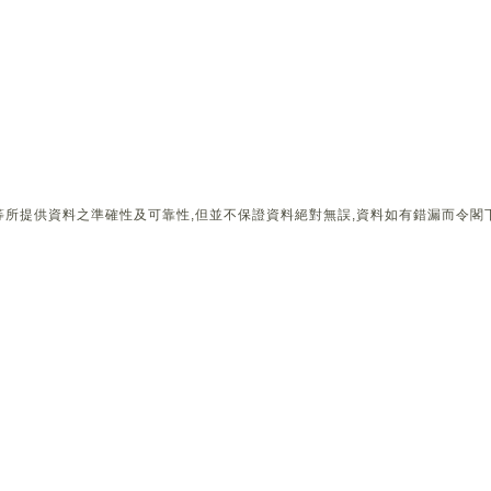
所提供資料之準確性及可靠性,但並不保證資料絕對無誤,資料如有錯漏而令閣