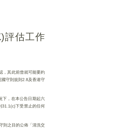
K)評估工作
確認，其此前曾就可能要約
國守則規則2.8及香港守
情況下，在本公告日期起六
.1(c)下受禁止的任何
港守則之目的公佈「清洗交