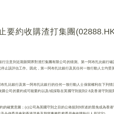
約收購渣打集團(02888.H
布扎比銀行注意到近期新聞界對渣打集團有限公司的猜測。第一阿布扎比銀行
停止該評估工作。因此，第一阿布扎比銀行及其任何一致行動人士均受英
，第一阿布扎比銀行及第一阿布扎比銀行的任何一致行動人士保留權利在下列
公司的要約或可能要約以及/或採取在英國守則規則2.8及香港守則規則31
購要約的確實意圖；(c)公司為英國守則之目的公佈規則9所述的豁免或為香
收購及合併委員會和香港證券及期貨事務監察委員會收購執行人員認定)。