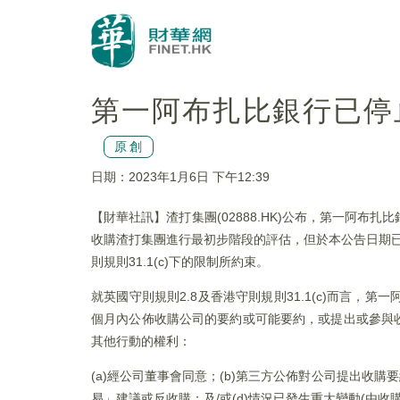
第一阿布扎比銀行已停止要
原創
日期：2023年1月6日 下午12:39
【財華社訊】渣打集團(02888.HK)公布，第一阿
收購渣打集團進行最初步階段的評估，但於本公告日期已
則規則31.1(c)下的限制所約束。
就英國守則規則2.8及香港守則規則31.1(c)而言
個月內公佈收購公司的要約或可能要約，或提出或參與收購
其他行動的權利：
(a)經公司董事會同意；(b)第三方公佈對公司提出收
易」建議或反收購；及/或(d)情況已發生重大變動(由