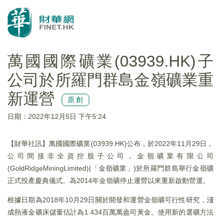
萬國國際礦業(03939.HK)子
公司於所羅門群島金嶺礦業重
新運營
原創
日期：2022年12月5日 下午5:24
【財華社訊】萬國國際礦業(03939.HK)公布，於2022年11月29日，
公司間接非全資控股子公司，金嶺礦業有限公司
(GoldRidgeMiningLimited)(「金嶺礦業」)於所羅門群島舉行金嶺礦
正式投產慶典儀式。為2014年金嶺礦停止運營以來重新啟動營運。
根據日期為2018年10月29日關於開發和運營金嶺礦可行性研究，淺
成熱液金礦床儲量估計為1.434百萬萬盎司黃金。使用新的選礦方法