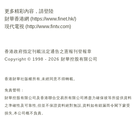
更多精彩內容，請登陸
財華香港網 (
https://www.finet.hk/
)
現代電視 (
http://www.fintv.com
)
香港政府指定刊載法定通告之憲報刊登報章
Copyright © 1998 - 2026 財華控股有限公司
香港財華社版權所有,未經同意不得轉載。
免責聲明：
財華控股有限公司及香港聯合交易所有限公司將盡力確保彼等所提供資料
之準確性及可靠性,但並不保證資料絕對無誤,資料如有錯漏而令閣下蒙受
損失,本公司概不負責。