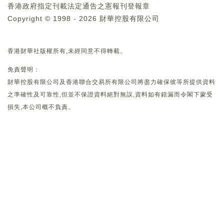
香港政府指定刊載法定通告之憲報刊登報章
Copyright © 1998 - 2026 財華控股有限公司
香港財華社版權所有,未經同意不得轉載。
免責聲明：
財華控股有限公司及香港聯合交易所有限公司將盡力確保彼等所提供資料
之準確性及可靠性,但並不保證資料絕對無誤,資料如有錯漏而令閣下蒙受
損失,本公司概不負責。