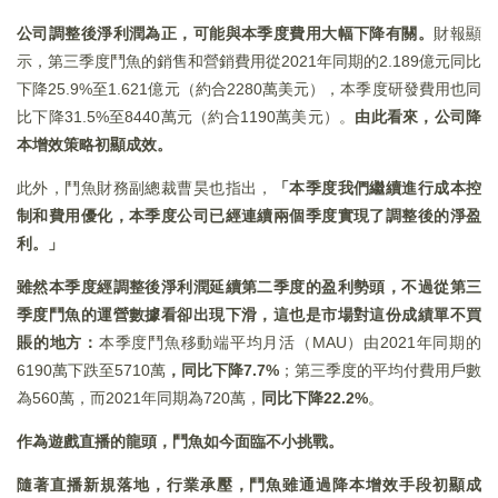
公司調整後淨利潤為正，可能與本季度費用大幅下降有關。
財報顯
示，第三季度鬥魚的銷售和營銷費用從2021年同期的2.189億元同比
下降25.9%至1.621億元（約合2280萬美元），本季度研發費用也同
比下降31.5%至8440萬元（約合1190萬美元）。
由此看來，公司降
本增效策略初顯成效。
此外，鬥魚財務副總裁曹昊也指出，
「本季度我們繼續進行成本控
制和費用優化，本季度公司已經連續兩個季度實現了調整後的淨盈
利。」
雖然本季度經調整後淨利潤延續第二季度的盈利勢頭，不過從第三
季度鬥魚的運營數據看卻出現下滑，這也是市場對這份成績單不買
賬的地方：
本季度鬥魚移動端平均月活（MAU）由2021年同期的
6190萬下跌至5710萬
，同比下降7.7%
；第三季度的平均付費用戶數
為560萬，而2021年同期為720萬，
同比下降22.2%
。
作為遊戲直播的龍頭，鬥魚如今面臨不小挑戰。
隨著直播新規落地，行業承壓，鬥魚雖通過降本增效手段初顯成