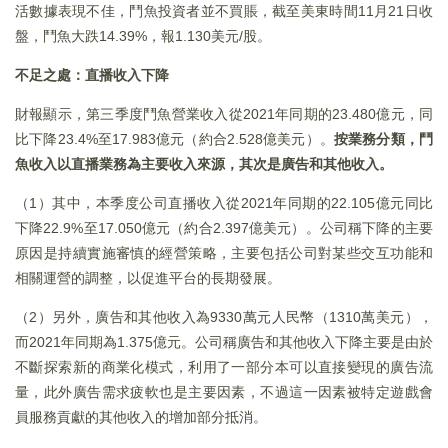
活數據表現不佳，鬥魚投資者並不買賬，截至美東時間11月21日收
盤，鬥魚大跌14.39%，報1.130美元/股。
不足之處：直播收入下降
財報顯示，第三季度鬥魚營業收入從2021年同期的23.480億元，同
比下降23.4%至17.983億元（約合2.528億美元）。
按業務分類，鬥
魚收入以直播業務為主要收入來源，其次是廣告和其他收入。
（1）其中，本季度公司直播收入從2021年同期的22.105億元同比
下降22.9%至17.050億元（約合2.397億美元）。公司稱下降的主要
原因是持續實施審慎的經營策略，主要包括公司對某些交互功能和
相關運營的調整，以促進平台的長期發展。
（2）另外，廣告和其他收入為9330萬元人民幣（1310萬美元），
而2021年同期為1.375億元。公司稱廣告和其他收入下降主要是由於
不斷探索新的商業化模式，利用了一部分本可以直接變現的廣告流
量，此外廣告需求疲軟也是主要因素，不過這一因素被特定遊戲會
員服務貢獻的其他收入的增加部分抵消。