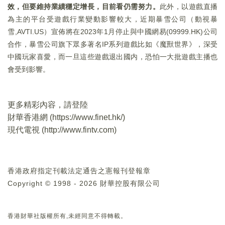
效，但要維持業績穩定增長，目前看仍需努力。
此外，以遊戲直播
為主的平台受遊戲行業變動影響較大，近期暴雪公司（動視暴
雪,AVTI.US）宣佈將在2023年1月停止與中國網易(09999.HK)公司
合作，暴雪公司旗下眾多著名IP系列遊戲比如《魔獸世界》，深受
中國玩家喜愛，而一旦這些遊戲退出國内，恐怕一大批遊戲主播也
會受到影響。
更多精彩內容，請登陸
財華香港網 (
https://www.finet.hk/
)
現代電視 (
http://www.fintv.com
)
香港政府指定刊載法定通告之憲報刊登報章
Copyright © 1998 - 2026 財華控股有限公司
香港財華社版權所有,未經同意不得轉載。