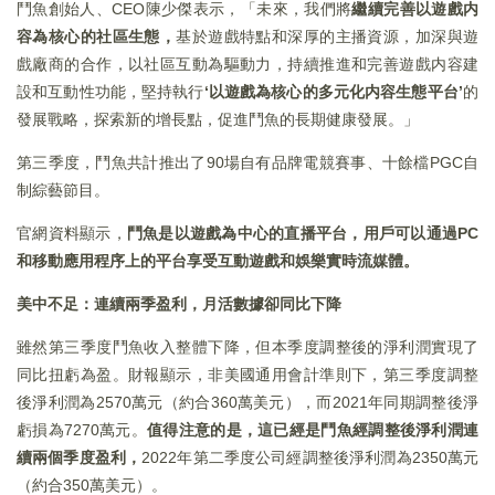
鬥魚創始人、CEO陳少傑表示，「未來，我們將
繼續完善以遊戲内
容為核心的社區生態，
基於遊戲特點和深厚的主播資源，加深與遊
戲廠商的合作，以社區互動為驅動力，持續推進和完善遊戲内容建
設和互動性功能，堅持執行
‘以遊戲為核心的多元化内容生態平台’
的
發展戰略，探索新的增長點，促進鬥魚的長期健康發展。」
第三季度，鬥魚共計推出了90場自有品牌電競賽事、十餘檔PGC自
制綜藝節目。
官網資料顯示，
鬥魚是以遊戲為中心的直播平台，用戶可以通過PC
和移動應用程序上的平台享受互動遊戲和娛樂實時流媒體。
美中不足：連續兩季盈利，月活數據卻同比下降
雖然第三季度鬥魚收入整體下降，但本季度調整後的淨利潤實現了
同比扭虧為盈。財報顯示，非美國通用會計準則下，第三季度調整
後淨利潤為2570萬元（約合360萬美元），而2021年同期調整後淨
虧損為7270萬元。
值得注意的是，這已經是鬥魚經調整後淨利潤連
續兩個季度盈利，
2022年第二季度公司經調整後淨利潤為2350萬元
（約合350萬美元）。