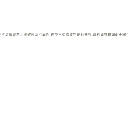
所提供資料之準確性及可靠性,但並不保證資料絕對無誤,資料如有錯漏而令閣