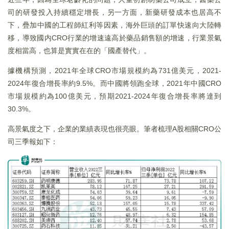
司的研發投入持續穩定增長，另一方面，新藥研發成本也居高不
下，疊加中國的工程師紅利等因素，海外巨頭的訂單快速向大陸轉
移，導致國内CRO行業的增速遠高於藥品銷售額的增速，行業景氣
度相當高，也算是實實在在的「國產替代」。
據機構預測，2021年全球CRO市場規模約為731億美元，2021-
2024年復合增長率約9.5%。而中國將領跑全球，2021年中國CRO
市場規模約為100億美元，預期2021-2024年復合增長率將達到
30.3%。
高景氣度之下，企業的業績表現也很亮眼。筆者梳理A股相關CRO公
司三季報如下：