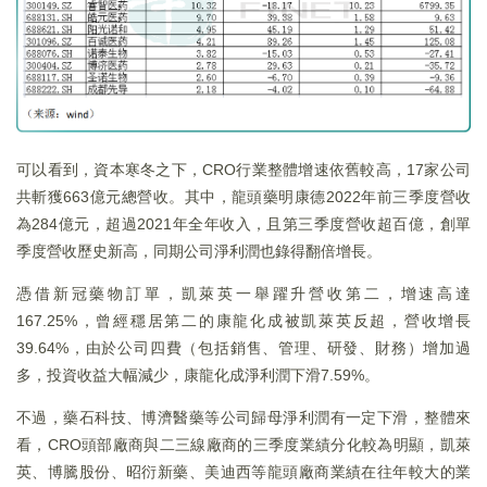
可以看到，資本寒冬之下，CRO行業整體增速依舊較高，17家公司
共斬獲663億元總營收。其中，龍頭藥明康德2022年前三季度營收
為284億元，超過2021年全年收入，且第三季度營收超百億，創單
季度營收歷史新高，同期公司淨利潤也錄得翻倍增長。
憑借新冠藥物訂單，凱萊英一舉躍升營收第二，增速高達
167.25%，曾經穩居第二的康龍化成被凱萊英反超，營收增長
39.64%，由於公司四費（包括銷售、管理、研發、財務）增加過
多，投資收益大幅減少，康龍化成淨利潤下滑7.59%。
不過，藥石科技、博濟醫藥等公司歸母淨利潤有一定下滑，整體來
看，CRO頭部廠商與二三線廠商的三季度業績分化較為明顯，凱萊
英、博騰股份、昭衍新藥、美迪西等龍頭廠商業績在往年較大的業