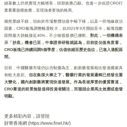
績基數上仍然實現大幅增長，頭部效應凸顯。也進一步佐證CRO行
業看重規模效應，呈現強者更強的格局。
雖然業績不錯，但由於市場整體估值中樞下移，以及一些地緣政治
因素，CRO板塊調整幅度較大，自2021年9月開始至今，板塊指數
區間最大跌幅接近40%，不少個股股價已腰斬。
對此，一些機構表
示「抄底」機會已至，中泰證券研報就認為，目前從估值角度看，
CRO
板塊已持續回調5
個季度，估值收縮至歷史低位，已進入適配區
間。
目前，中國醫藥市場仍以仿制藥為主，創新藥發展相比發達國家具
有較大差距。
但在集採大棒之下，醫藥行業的發展邏輯已然發生重
大變化，國内創新藥將實現快速發展。作為長坡厚雪的優質賽道，
CRO
賽道的前景無疑值得投資者關注，而龍頭企業馬太效應或愈發
明顯。
更多精彩內容，請登陸
財華香港網 (
https://www.finet.hk/
)