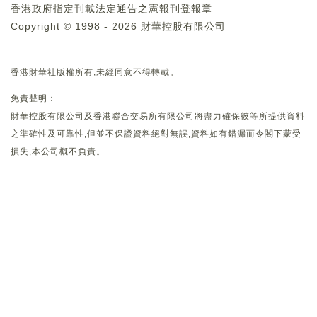
香港政府指定刊載法定通告之憲報刊登報章
Copyright © 1998 - 2026 財華控股有限公司
香港財華社版權所有,未經同意不得轉載。
免責聲明：
財華控股有限公司及香港聯合交易所有限公司將盡力確保彼等所提供資料
之準確性及可靠性,但並不保證資料絕對無誤,資料如有錯漏而令閣下蒙受
損失,本公司概不負責。