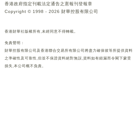
香港政府指定刊載法定通告之憲報刊登報章
Copyright © 1998 - 2026 財華控股有限公司
香港財華社版權所有,未經同意不得轉載。
免責聲明：
財華控股有限公司及香港聯合交易所有限公司將盡力確保彼等所提供資料
之準確性及可靠性,但並不保證資料絕對無誤,資料如有錯漏而令閣下蒙受
損失,本公司概不負責。