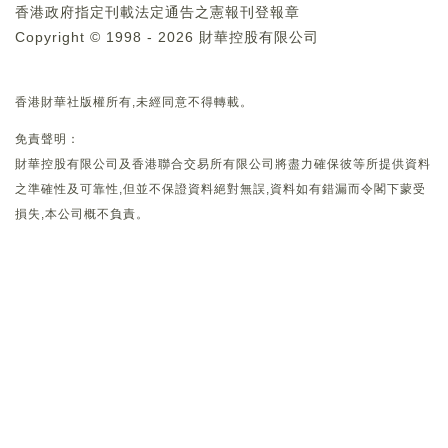
香港政府指定刊載法定通告之憲報刊登報章
Copyright © 1998 - 2026 財華控股有限公司
香港財華社版權所有,未經同意不得轉載。
免責聲明：
財華控股有限公司及香港聯合交易所有限公司將盡力確保彼等所提供資料
之準確性及可靠性,但並不保證資料絕對無誤,資料如有錯漏而令閣下蒙受
損失,本公司概不負責。