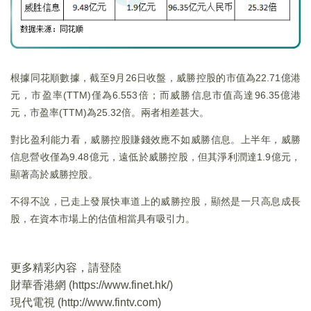
根據同花順數據，截至9月26日收盤，威勝控股的市值為22.71億港
元，市盈率(TTM)僅為6.553倍；而威勝信息市值高達96.35億港
元，市盈率(TTM)為25.32倍。兩者相差甚大。
對比盈利能力看，威勝控股賺錢效應不如威勝信息。上半年，威勝
信息營收僅為9.48億元，遠低於威勝控股，但其淨利潤達1.9億元，
顯著高於威勝控股。
不得不說，已走上發展快車道上的威勝控股，顯然是一只高息成長
股，在資本市場上的估值相當具有吸引力。
更多精彩內容，請登陸
財華香港網 (
https://www.finet.hk/
)
現代電視 (
http://www.fintv.com
)