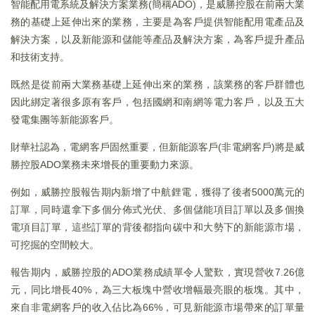
智能配用電系統及解決方案業務(簡稱ADO)，是威勝控股在前兩大業
務的基礎上延伸出來的業務，主要是為客戶提供智能配用電產品及
解決方案，以及新能源和儲能等產品及解決方案，為客戶提升產品
和技術支持。
既然是從前兩大業務基礎上延伸出來的業務，該業務的客戶群體也
因此綁定著很多原有客戶，包括國網和南網等電力客戶，以及五大
發電集團等新能源客戶。
財華社認為，電網客戶固然重要，但新能源客戶(非電網客戶)將是威
勝控股ADO業務未來增長的重要動力來源。
例如，威勝控股報告期内新增了中航鋰電，獲得了後者5000萬元的
訂單，同時還拿下多個分佈式光伏、多個儲能項目訂單以及多個換
電項目訂單，這些訂單的背後都指向碳中和大勢下的新能源市場，
可挖掘的空間較大。
報告期内，威勝控股的ADO業務成績單令人驚歎，實現營收7.26億
元，同比增長40%，為三大板塊中營收增幅最亮眼的板塊。其中，
來自非電網客戶的收入佔比為66%，可見新能源市場帶來的訂單量