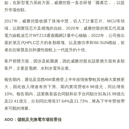
如，在新型電力系統方面，威勝控股一直在研發「國產芯」，以提
升市場份額。
2017年，威勝控股收購了珠海中慧，切入了計量芯片、MCU等領
域，以期實現芯片及模塊的自給。2020年，威勝控股的第五代高速
電力線載波芯片WTZ13通過國網計量中心檢驗；2022年，公司推出
基於第五代HPLC芯片的各類模塊、以及微功率和Wi-SUN模組，前
者在抗噪聲及抗幹擾性能較上一代提升約十倍。
客戶群體方面，因涉及範圍廣，因此威勝控股在該業務方面有多類
客戶，主要是電網、水利水電等企業。
報告期内，通信及流體AMI業務受上半年疫情衝擊較其他兩大業務更
大，因此收入增速有所下滑。期内實現營收8.98億元，同比增長
10%。報告期内，該業務新簽合同額和在手合同額分别為15.98億元
及22.41億元，分别同比增長37.64%及21.73%，將為下半年營收帶
來可觀的增量。
ADO
：儲能及充換電市場前景佳