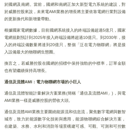
於國網及南網。當前，國網和南網正加大新型電力系統的建設，對
於威勝控股來說，未來電AMI業務的增長將主要依靠電網行業對設備
的更新換代和新增量帶動。
根據國家電網數據，目前國網系統接入的終端設備超過5億只，國家
電網規劃預計到2025年接入終端設備將超過10億只。到2030年，接
入的終端設備數量將達到20億只，整個「泛在電力物聯網」將是接
入設備最大的物聯網生態圈。
換言之，若威勝控股在國網的招標中保持強勁的中標率，訂單金額
也有望繼續保持高增長。
通信及流體AMI：電力物聯網市場的小巨人
通信及流體智能計量解決方案業務(簡稱「通信及流體AMI」)，與電
AMI業務一樣是威勝控股的營收大頭。
通信及流體AMI業務主要圍繞能源流和信息流，聚焦數字電網與數智
城市，致力於能源數字化技術與應用，能源物聯網綜合解決方案，
在建築、水務、水利和消防等場景構建可感、可觀、可測和可控數