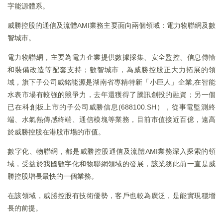
字能源體系。
威勝控股的通信及流體AMI業務主要面向兩個領域：電力物聯網及數
智城市。
電力物聯網，主要為電力企業提供數據採集、安全監控、信息傳輸
和裝備改造等配套支持；數智城市，為威勝控股正大力拓展的領
域，旗下子公司威銘能源是湖南省專精特新「小巨人」企業,在智能
水表市場有較強的競爭力，去年還獲得了騰訊創投的融資；另一個
已在科創板上市的子公司威勝信息(688100.SH），從事電監測終
端、水氣熱傳感終端、通信模塊等業務，目前市值接近百億，遠高
於威勝控股在港股市場的市值。
數字化、物聯網，都是威勝控股通信及流體AMI業務深入探索的領
域，受益於我國數字化和物聯網領域的發展，該業務此前一直是威
勝控股增長最快的一個業務。
在該領域，威勝控股有技術優勢，客戶也較為廣泛，是能實現穩增
長的前提。