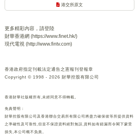
港交所原文
更多精彩內容，請登陸
財華香港網 (
https://www.finet.hk/
)
現代電視 (
http://www.fintv.com
)
香港政府指定刊載法定通告之憲報刊登報章
Copyright © 1998 - 2026 財華控股有限公司
香港財華社版權所有,未經同意不得轉載。
免責聲明：
財華控股有限公司及香港聯合交易所有限公司將盡力確保彼等所提供資料
之準確性及可靠性,但並不保證資料絕對無誤,資料如有錯漏而令閣下蒙受
損失,本公司概不負責。