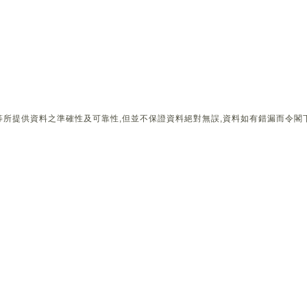
所提供資料之準確性及可靠性,但並不保證資料絕對無誤,資料如有錯漏而令閣