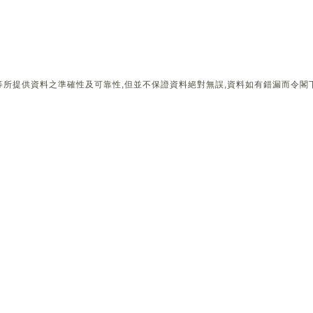
所提供資料之準確性及可靠性,但並不保證資料絕對無誤,資料如有錯漏而令閣