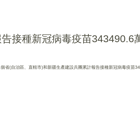
接種新冠病毒疫苗343490.6
31個省(自治區、直轄市)和新疆生產建設兵團累計報告接種新冠病毒疫苗343