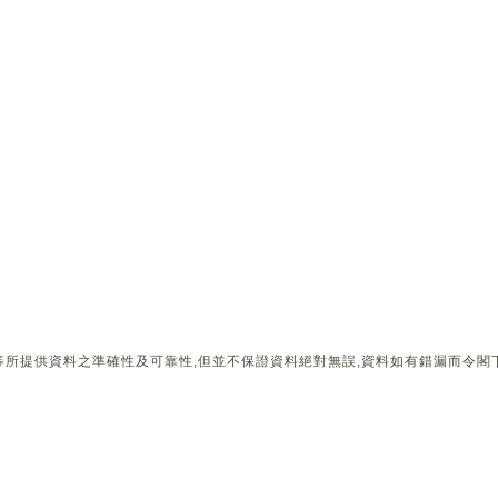
所提供資料之準確性及可靠性,但並不保證資料絕對無誤,資料如有錯漏而令閣