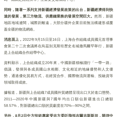
同時，隨著一系列支持新疆經濟發展政策的出台，新疆經濟得到快
速的發展，第三方物流、供應鏈業務的發展空間巨大。
然而，新疆
地區地域遼闊，城際距離遠，大部分疆外企業目前無法構建形成覆
蓋全疆的物流網絡。
消息面上，
2022年9月15日至16日，上海合作組織成員國元首理事
會第二十二次會議將在烏茲别克斯坦歷史名城撒馬爾罕舉行，新疆
是上合組織合作紐帶中心。
資料顯示，上合組織成立20年來，中國新疆積極踐行「一帶一路」
倡議，發揮與各成員國山水相鄰、文化相近的地緣優勢和人文優
勢，通過優化貿易方式，在經貿合作、國際物流與運輸、投融資等
領域取得成效。
據報道，新疆與上合組織7成員國外貿總體呈現出口大於進口態勢。
2011—2020年中國新疆與7國年均出口額佔新疆進出口總額
58.57%，對新疆總出口額的貢獻度在70%—90%之間。
另外，8
月2
日中方技術專家受吉方委託飛抵吉爾吉斯斯坦，開啓中