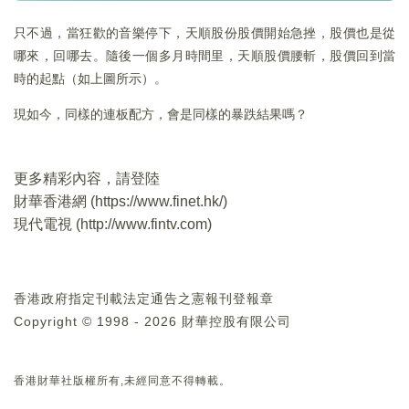
只不過，當狂歡的音樂停下，天順股份股價開始急挫，股價也是從
哪來，回哪去。隨後一個多月時間里，天順股價腰斬，股價回到當
時的起點（如上圖所示）。
現如今，同樣的連板配方，會是同樣的暴跌結果嗎？
更多精彩內容，請登陸
財華香港網 (
https://www.finet.hk/
)
現代電視 (
http://www.fintv.com
)
香港政府指定刊載法定通告之憲報刊登報章
Copyright © 1998 - 2026 財華控股有限公司
香港財華社版權所有,未經同意不得轉載。