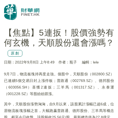
【焦點】5連扳！股價強勢有
何玄機，天順股份還會漲嗎？
原創
日期：2022年9月8日 上午8:49
作者：瓶子
編輯：lele
9月7日，物流板塊持再度走強。個股中，天順股份（002800.SZ）
已連續5個交易日封上漲停板；普路通（002769.SZ）、德邦股份
（603056.SH）喜獲2連扳；三羊馬（001317.SZ）、永泰運
（001228.SZ）等股紛紛跟漲。
其中，天順股份漲勢洶洶，自9月以來，該股累計漲幅已超6成，位
居物流板塊漲幅之首，大幅跑赢普路通、德邦股份、三羊馬等概念
股。截至今日收盤，該股報收25.56元/股，最新總市值為27.8億元。