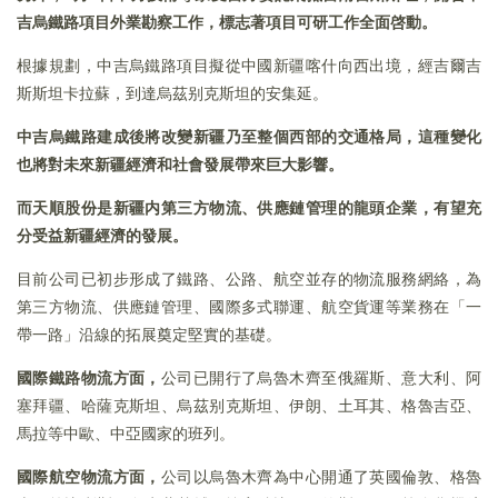
吉烏鐵路項目外業勘察工作，標志著項目可研工作全面啓動。
根據規劃，中吉烏鐵路項目擬從中國新疆喀什向西出境，經吉爾吉
斯斯坦卡拉蘇，到達烏茲别克斯坦的安集延。
中吉烏鐵路建成後將改變新疆乃至整個西部的交通格局，這種變化
也將對未來新疆經濟和社會發展帶來巨大影響。
而天順股份是新疆内第三方物流、供應鏈管理的龍頭企業，有望充
分受益新疆經濟的發展。
目前公司已初步形成了鐵路、公路、航空並存的物流服務網絡，為
第三方物流、供應鏈管理、國際多式聯運、航空貨運等業務在「一
帶一路」沿線的拓展奠定堅實的基礎。
國際鐵路物流方面，
公司已開行了烏魯木齊至俄羅斯、意大利、阿
塞拜疆、哈薩克斯坦、烏茲别克斯坦、伊朗、土耳其、格魯吉亞、
馬拉等中歐、中亞國家的班列。
國際航空物流方面，
公司以烏魯木齊為中心開通了英國倫敦、格魯