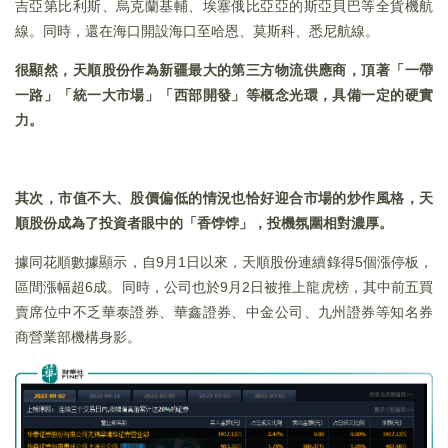
吉亞第比利斯、烏克蘭基輔、埃塞俄比亞亞的斯亞貝巴等全貨機航
線。同時，還在海口開設海口至哈恩、莫斯科、悉尼航線。
很顯然，天順股份作為新疆最大的第三方物流供應商，頂著「一帶
一路」「統一大市場」「西部開發」等概念光環，具備一定的硬實
力。
其次，市值不大、股價偏低的情況也恰好迎合市場的炒作風格，天
順股份成為了投資者眼中的「香饽饽」，投機氛圍相對濃厚。
據同花順數據顯示，自9月1日以來，天順股份連續錄得5個漲停板，
區間漲幅超6成。同時，公司也於9月2日被推上龍虎榜，其中前五買
賣席位中不乏華泰證券、華鑫證券、中金公司、九州證券等知名券
商營業部機構身影。