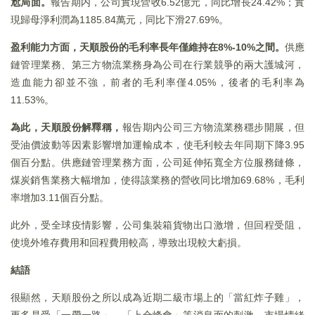
尬局面。
報告期内，公司實現營收6.52億元，同比增長24.42%；實
現歸母淨利潤為1185.84萬元，同比下滑27.69%。
盈利能力方面，天順股份的毛利率長年僅維持在8%-10%
之間。
供應
鏈管理業務、第三方物流業務身為公司在行業競爭的兩大護城河，
造血能力卻並不強，前者的毛利率僅4.05%，後者的毛利率為
11.53%。
為此，天順股份解釋稱，
報告期内公司三方物流業務穩步開展，但
受油價波動等因素影響增加運輸成本，使毛利較去年同期下降3.95
個百分點。供應鏈管理業務方面，公司延伸拓寬全方位服務鏈條，
煤炭銷售業務大幅增加，使得該業務的營收同比增加69.68%，毛利
率增加3.11個百分點。
此外，受全球疫情影響，公司集裝箱貨物出口激增，但回程受阻，
使境外堆存費用和回程費用較高，導致出現較大虧損。
結語
很顯然，天順股份之所以成為近期二級市場上的「當紅炸子雞」，