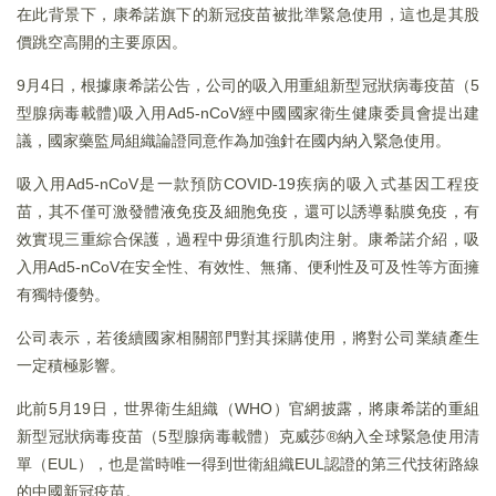
在此背景下，康希諾旗下的新冠疫苗被批準緊急使用，這也是其股
價跳空高開的主要原因。
9月4日，根據康希諾公告，公司的吸入用重組新型冠狀病毒疫苗（5
型腺病毒載體)吸入用Ad5-nCoV經中國國家衛生健康委員會提出建
議，國家藥監局組織論證同意作為加強針在國内納入緊急使用。
吸入用Ad5-nCoV是一款預防COVID-19疾病的吸入式基因工程疫
苗，其不僅可激發體液免疫及細胞免疫，還可以誘導黏膜免疫，有
效實現三重綜合保護，過程中毋須進行肌肉注射。康希諾介紹，吸
入用Ad5-nCoV在安全性、有效性、無痛、便利性及可及性等方面擁
有獨特優勢。
公司表示，若後續國家相關部門對其採購使用，將對公司業績產生
一定積極影響。
此前5月19日，世界衛生組織（WHO）官網披露，將康希諾的重組
新型冠狀病毒疫苗（5型腺病毒載體）克威莎®納入全球緊急使用清
單（EUL），也是當時唯一得到世衛組織EUL認證的第三代技術路線
的中國新冠疫苗。