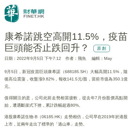
康希諾跳空高開11.5%，疫苗
巨頭能否止跌回升？
原創
日期：2022年9月5日 下午7:12
作者：飛魚
編輯：May
9月5日，新冠疫苗巨頭康希諾（688185.SH）大幅高開11.5%，隨
後高位震蕩，收盤漲9.82%，報收141.5元/股，當前市值為350.1億
元。
值得關注的是，公司此前走勢相當疲軟，從去年7月份股價高點開
始，遭遇斷崖式下挫，累計跌幅超過80%。
港股康希諾生物-B（06185.HK）走勢相仿，公司早在2019年於港股
上市，近兩年走出了標準的「過山車」走勢。