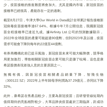
少，疫苗接種的推進難度將會加大。尤其是國内市場，新冠疫苗的
接種率已經很高，產能存在一定的過剩。
截至8月27日，牛津大學Our World in Data統計全球累計報告接種新
冠病毒疫苗接種率達67.64%。根據今年7月公開信息，我國新冠疫
苗全程接種率已達近九成。據Airfinity Ltd.公司的預測數據顯示，
2022年全球疫苗的產量可能超過90億劑，但到2023年及以後，疫苗
需求可能會下降到每年約22億至44億劑。
有券商機構此前已提示風險，新冠疫苗未來可能大幅降價，競爭格
局更加激烈，導致相關新冠疫苗企業可能只是賺了吆喝，這也是康
希諾股價表現差強人意的主要原因之一。
無獨有偶，因新冠疫苗相關產品銷量下降，智飛生物
（300122.SZ）2022年上半年歸母淨利潤為37.29億元，亦同比下降
32%。
此外，康希諾在售產品較少，主要為新冠疫苗；且研發管線短期内
值得期待的亮點相對較少，大單品肺炎疫苗處於三期臨床，距成功