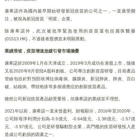
康希諾作為國内最早開始研發新冠疫苗的公司之一，一直廣受關
注，被視為新冠疫苗「明星」企業。
除康希諾外，此次被批準緊急使用的疫苗還包括麗珠醫藥
(01513.HK)，不過後者股價並未明顯異動。
業績滑坡，疫苗增速放緩引發市場擔憂
康希諾於2009年1月在天津成立，2019年3月成功在港股上市，隨後
又在2020年8月登陸A股科創板。公司專注創新疫苗研發，目前產品
管線包括針對預防埃博拉病毒病、腦膜炎、新冠肺炎、肺炎、百白
破、結核病、帶狀疱疹等多個適應症的創新疫苗產品。
雖然公司新冠疫苗產品頗受重視，但康希諾的業績並不理想。
2021年以前，康希諾一直未曾盈利。財報顯示，2016年至2020年，
公司歸母淨利潤分别為-0.5億元、-0.64億元、-1.38億元、-1.57億
元、-3.97億元。公司是研發驅動型企業，高門檻的疫苗研發投入是
造成公司虧損的因素之一。