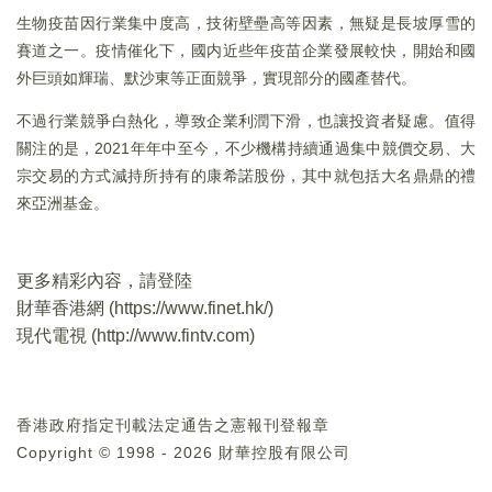
生物疫苗因行業集中度高，技術壁壘高等因素，無疑是長坡厚雪的
賽道之一。疫情催化下，國内近些年疫苗企業發展較快，開始和國
外巨頭如輝瑞、默沙東等正面競爭，實現部分的國產替代。
不過行業競爭白熱化，導致企業利潤下滑，也讓投資者疑慮。值得
關注的是，2021年年中至今，不少機構持續通過集中競價交易、大
宗交易的方式減持所持有的康希諾股份，其中就包括大名鼎鼎的禮
來亞洲基金。
更多精彩內容，請登陸
財華香港網 (
https://www.finet.hk/
)
現代電視 (
http://www.fintv.com
)
香港政府指定刊載法定通告之憲報刊登報章
Copyright © 1998 - 2026 財華控股有限公司