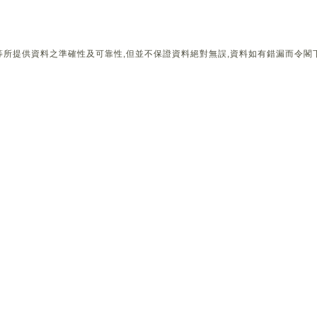
所提供資料之準確性及可靠性,但並不保證資料絕對無誤,資料如有錯漏而令閣