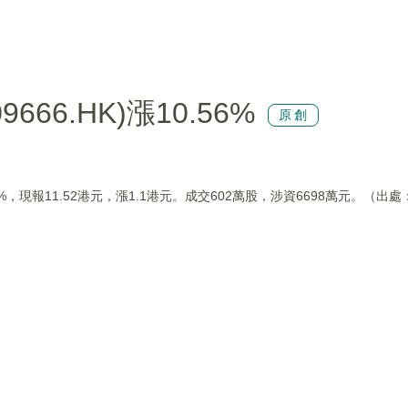
66.HK)漲10.56%
原創
0.56%，現報11.52港元，漲1.1港元。成交602萬股，涉資6698萬元。（