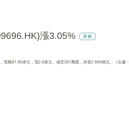
96.HK)漲3.05%
原創
05%，現報87.85港元，漲2.6港元。成交307萬股，涉資2.669億元。（