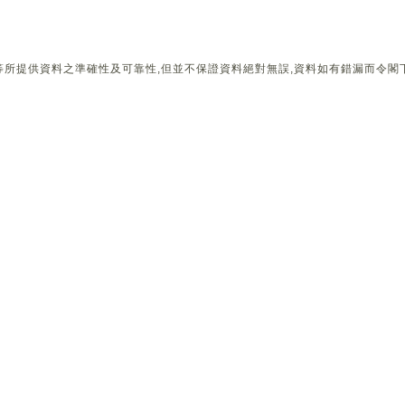
所提供資料之準確性及可靠性,但並不保證資料絕對無誤,資料如有錯漏而令閣