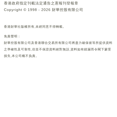
香港政府指定刊載法定通告之憲報刊登報章
Copyright © 1998 - 2026 財華控股有限公司
香港財華社版權所有,未經同意不得轉載。
免責聲明：
財華控股有限公司及香港聯合交易所有限公司將盡力確保彼等所提供資料
之準確性及可靠性,但並不保證資料絕對無誤,資料如有錯漏而令閣下蒙受
損失,本公司概不負責。