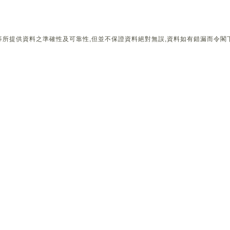
所提供資料之準確性及可靠性,但並不保證資料絕對無誤,資料如有錯漏而令閣