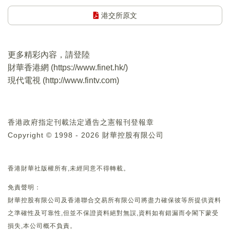
港交所原文
更多精彩內容，請登陸
財華香港網 (
https://www.finet.hk/
)
現代電視 (
http://www.fintv.com
)
香港政府指定刊載法定通告之憲報刊登報章
Copyright © 1998 - 2026 財華控股有限公司
香港財華社版權所有,未經同意不得轉載。
免責聲明：
財華控股有限公司及香港聯合交易所有限公司將盡力確保彼等所提供資料
之準確性及可靠性,但並不保證資料絕對無誤,資料如有錯漏而令閣下蒙受
損失,本公司概不負責。