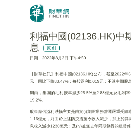
利福中國(02136.HK
息
原創
日期：2022年8月2日 下午4:50
【財華社訊】利福中國(02136.HK)公布，截至2022年
元，同比下跌83.47%；每股盈利0.019元；不派中期股
期內，集團的毛利按年減少25.5%至2.88億元及毛利
19.2%。
股東應佔溢利跌幅主要是由於(i)集團業務營運嚴重受阻
1.16億元，乃由於上述防疫措施令收入減少，加上於其開
息收入減少1230萬元；及(iv)並無去年同期錄得的租