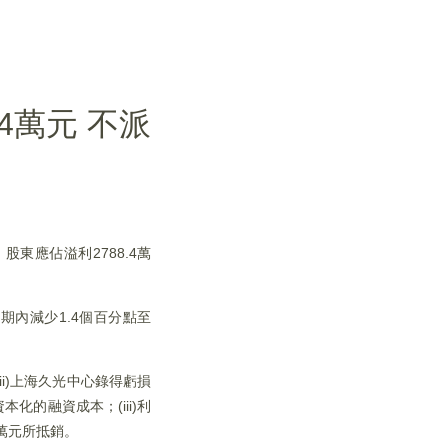
.4萬元 不派
；股東應佔溢利2788.4萬
期內減少1.4個百分點至
i)上海久光中心錄得虧損
的融資成本；(iii)利
0萬元所抵銷。