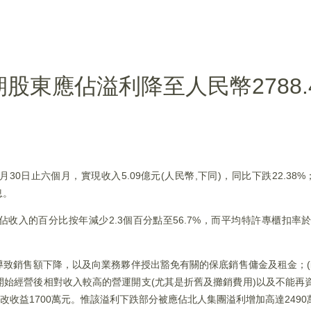
)中期股東應佔溢利降至人民幣2788
6月30日止六個月，實現收入5.09億元(人民幣,下同)，同比下跌22.38%
息。
率佔收入的百分比按年減少2.3個百分點至56.7%，而平均特許專櫃扣率於
導致銷售額下降，以及向業務夥伴授出豁免有關的保底銷售傭金及租金；(i
始經營後相對收入較高的營運開支(尤其是折舊及攤銷費用)以及不能再資本化
賃修改收益1700萬元。惟該溢利下跌部分被應佔北人集團溢利增加高達249