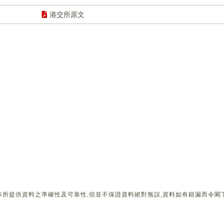
港交所原文
所提供資料之準確性及可靠性,但並不保證資料絕對無誤,資料如有錯漏而令閣