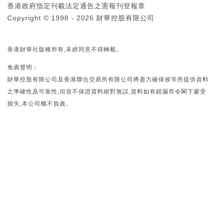
香港政府指定刊載法定通告之憲報刊登報章
Copyright © 1998 - 2026 財華控股有限公司
香港財華社版權所有,未經同意不得轉載。
免責聲明：
財華控股有限公司及香港聯合交易所有限公司將盡力確保彼等所提供資料
之準確性及可靠性,但並不保證資料絕對無誤,資料如有錯漏而令閣下蒙受
損失,本公司概不負責。