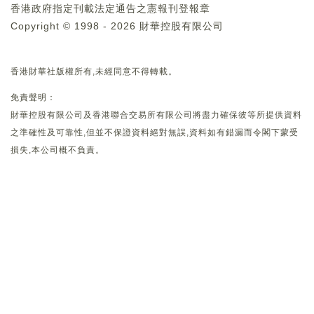
香港政府指定刊載法定通告之憲報刊登報章
Copyright © 1998 - 2026 財華控股有限公司
香港財華社版權所有,未經同意不得轉載。
免責聲明：
財華控股有限公司及香港聯合交易所有限公司將盡力確保彼等所提供資料
之準確性及可靠性,但並不保證資料絕對無誤,資料如有錯漏而令閣下蒙受
損失,本公司概不負責。