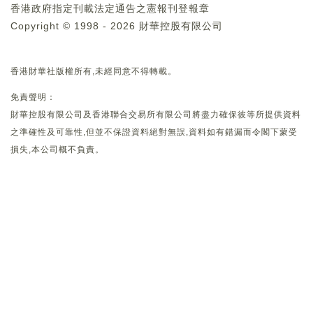
香港政府指定刊載法定通告之憲報刊登報章
Copyright © 1998 - 2026 財華控股有限公司
香港財華社版權所有,未經同意不得轉載。
免責聲明：
財華控股有限公司及香港聯合交易所有限公司將盡力確保彼等所提供資料
之準確性及可靠性,但並不保證資料絕對無誤,資料如有錯漏而令閣下蒙受
損失,本公司概不負責。