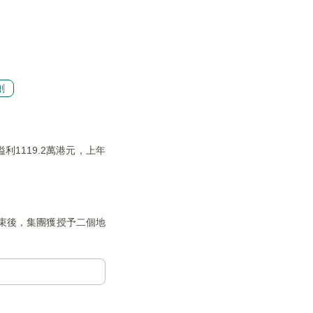
創
溢利1119.2萬港元，上年
結束後，集團獲授予二個地