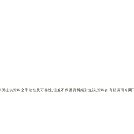
所提供資料之準確性及可靠性,但並不保證資料絕對無誤,資料如有錯漏而令閣