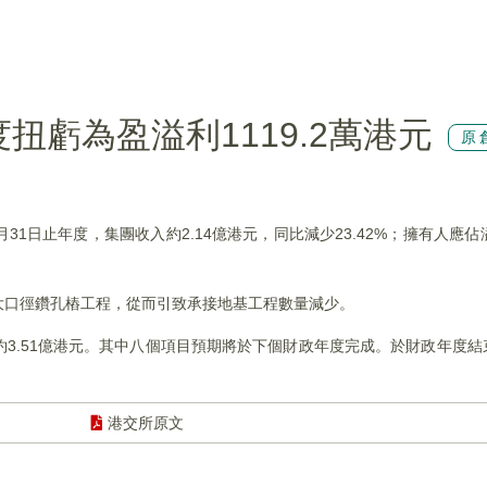
年度扭虧為盈溢利1119.2萬港元
原
3月31日止年度，集團收入約2.14億港元，同比減少23.42%；擁有人應佔
大口徑鑽孔樁工程，從而引致承接地基工程數量減少。
額約3.51億港元。其中八個項目預期將於下個財政年度完成。於財政年度
港交所原文