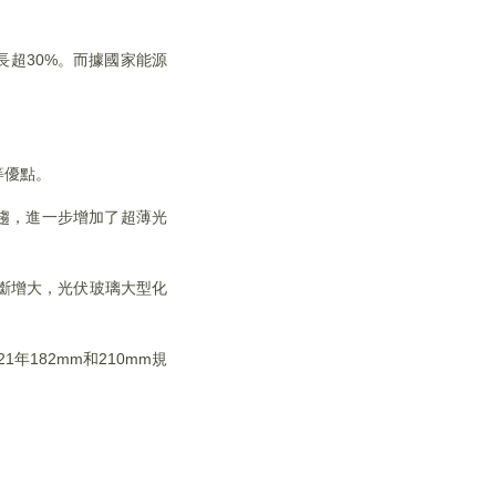
長超30%。而據國家能源
等優點。
所趨，進一步增加了超薄光
斷增大，光伏玻璃大型化
年182mm和210mm規