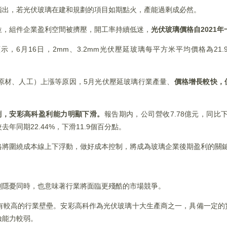
指出，若光伏玻璃在建和規劃的項目如期點火，產能過剩成必然。
位，組件企業盈利空間被擠壓，開工率持續低迷，
光伏玻璃價格自2021
示，6月16日，2mm、3.2mm光伏壓延玻璃每平方米平均價格為21.9
原材、人工）上漲等原因，5月光伏壓延玻璃行業產量、
價格增長較快，
劇，
安彩高科
盈利能力明顯下滑。
報告期内，公司營收7.78億元，同比下
較去年同期22.44%，下滑11.9個百分點。
格將圍繞成本線上下浮動，做好成本控制，將成為玻璃企業後期盈利的關
剩隱憂同時，也意味著行業將面臨更殘酷的市場競爭。
有較高的行業壁壘。安彩高科作為光伏玻璃十大生產商之一，具備一定的
險能力較弱。