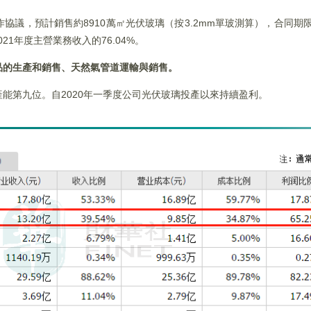
，預計銷售約8910萬㎡光伏玻璃（按3.2mm單玻測算），合同期限三年（
021年度主營業務收入的76.04%。
品的生產和銷售、天然氣管道運輸與銷售。
能第九位。自2020年一季度公司光伏玻璃投產以來持續盈利。