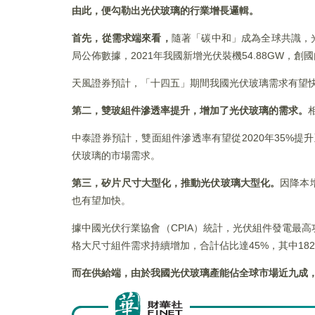
由此，便勾勒出光伏玻璃的行業增長邏輯。
首先，從需求端來看，
隨著「碳中和」成為全球共識，光
局公佈數據，2021年我國新增光伏裝機54.88GW，
天風證券預計，「十四五」期間我國光伏玻璃需求有望快速增加
第二，雙玻組件滲透率提升，增加了光伏玻璃的需求。
中泰證券預計，雙面組件滲透率有望從2020年35%提
伏玻璃的市場需求。
第三，矽片尺寸大型化，推動光伏玻璃大型化。
因降本
也有望加快。
據中國光伏行業協會（CPIA）統計，光伏組件發電最高功率由
格大尺寸組件需求持續增加，合計佔比達45%，其中18
而在供給端，由於我國光伏玻璃產能佔全球市場近九成