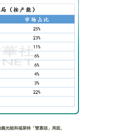
信義光能和福萊特「雙寡頭」局面。