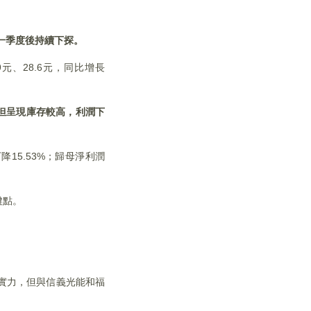
年一季度後持續下探。
元、28.6元，同比增長
但呈現庫存較高，利潤下
降15.53%；歸母淨利潤
鍵點。
實力，但與信義光能和福