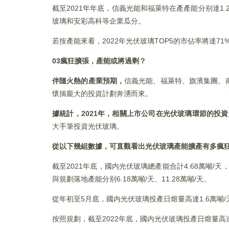
截至2021年年底，信義光能和福萊特在產產能分别達1.
玻璃和安彩高科等企業瓜分。
若按產能來看，2022年光伏玻璃TOP5的市佔率將達71
03
瘋狂擴張
，產能或將過剩？
伴隨火熱的產業預期，
信義光能、福萊特、旗濱集團、
懷揣龐大的投資計劃奔湧而來。
據統計，2021年，相關上市公司在光伏玻璃環節的投資
大手筆投資光伏玻璃。
從以下幾組數據，可直觀看出光伏玻璃產能擴產有多瘋
截至2021年底，國内光伏玻璃總產能合計4.68萬噸/天
與規劃落地產能分别6.18萬噸/天、11.28萬噸/天。
從年初至5月底，國内光伏玻璃投產日熔量高達1.6萬噸/
按照規劃，截至2022年底，國内光伏玻璃投產日熔量高達