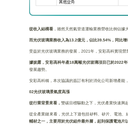
從收入結構看
，雖然天然氣管道運輸業務營收比例佔據大頭
而光伏玻璃業務收入為13.2億元，佔比39.54%，同比
受益於光伏玻璃業務的發展，2021年，安彩高科實現營業收入
據披露，安彩高科年產18萬噸光伏玻璃項目已於2022年
發展趨勢。
安彩高科稱，本次協議的簽訂有利於消化公司新增產能
02
光伏玻璃景氣度高漲
從行業背景來看，
雙碳目標驅動之下，光伏產業快速興
從全產業鏈來看，光伏上下遊包括矽料、矽片、電池、
輔材之一，主要用於光伏組件最外層，起到保護電池片