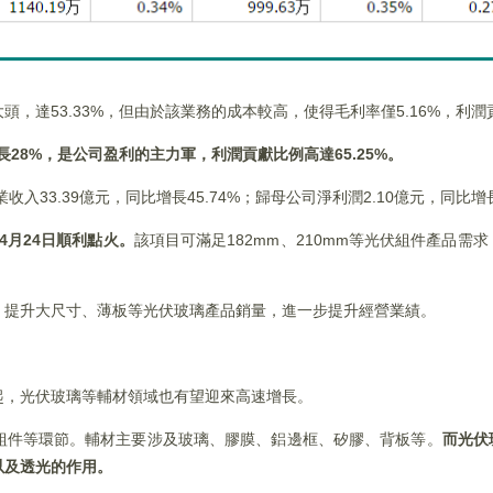
，達53.33%，但由於該業務的成本較高，使得毛利率僅5.16%，利
增長28%，是公司盈利的主力軍，利潤貢獻比例高達65.25%。
33.39億元，同比增長45.74%；歸母公司淨利潤2.10億元，同比增長8
4月24日順利點火。
該項目可滿足182mm、210mm等光伏組件產品需
，提升大尺寸、薄板等光伏玻璃產品銷量，進一步提升經營業績。
起，光伏玻璃等輔材領域也有望迎來高速增長。
組件等環節。輔材主要涉及玻璃、膠膜、鋁邊框、矽膠、背板等。
而光伏
以及透光的作用。