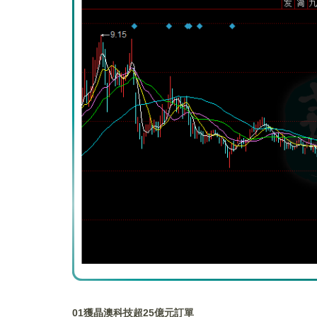
01
獲晶澳科技超25億元訂單