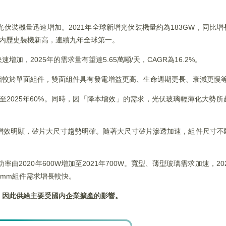
伏裝機量迅速增加。2021年全球新增光伏裝機量約為183GW，同比增
創國内歷史裝機新高，連續九年全球第一。
，2025年的需求量有望達5.65萬噸/天，CAGR為16.2%。
相較於單面組件，雙面組件具有發電增益更高、生命週期更長、衰減更慢
升至2025年60%。同時，因「降本增效」的需求，光伏玻璃輕薄化大勢
增效明顯，矽片大尺寸趨勢明確。隨著大尺寸矽片滲透加速，組件尺寸不
2020年600W增加至2021年700W。寬型、薄型玻璃需求加速，2021
2mm組件需求增長較快。
，因此供給主要受國内企業擴產的影響。