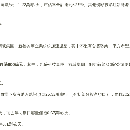
2萬噸/天、1.22萬噸/天，市佔率合計達到52.9%。其他份額被彩虹新
%。
南玻集團、新福興等企業紛紛加速擴產，其中不乏有合盛矽業、東方希望
超過600億元。
其中，凱盛科技集團、冠盛集團、彩虹新能源3家公司更
狂。
，而當下所有納入聽證項目25.32萬噸/天（包括部分投產項目），而且202
天，而去年同期日熔量僅增0.67萬噸/天。
6.4萬噸/天。