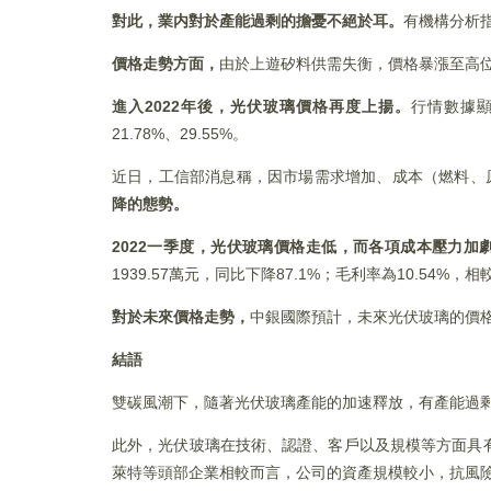
對此，業内對於產能過剩的擔憂不絕於耳。
有機構分析
價格走勢方面，
由於上遊矽料供需失衡，價格暴漲至高
進入2022年後，光伏玻璃價格再度上揚。
行情數據顯
21.78%、29.55%。
近日，工信部消息稱，因市場需求增加、成本（燃料、
降的態勢。
2022
一季度，光伏玻璃價格走低，而各項成本壓力加
1939.57萬元，同比下降87.1%；毛利率為10.54%，相
對於未來價格走勢，
中銀國際預計，未來光伏玻璃的價
結語
雙碳風潮下，隨著光伏玻璃產能的加速釋放，有產能過
此外，光伏玻璃在技術、認證、客戶以及規模等方面具
萊特等頭部企業相較而言，公司的資產規模較小，抗風