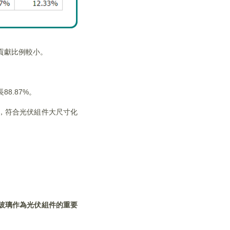
潤貢獻比例較小。
8.87%。
求，符合光伏組件大尺寸化
玻璃作為光伏組件的重要