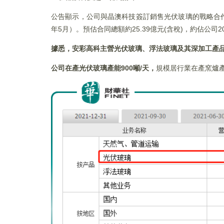
公告顯示，公司與晶澳科技簽訂銷售光伏玻璃的戰略合作協議
年5月）。預估合同總額約25.39億元(含稅)，約佔公司2
據悉，安彩高科主營光伏玻璃、浮法玻璃及其深加工產
公司在產光伏玻璃產能900噸/天，
規模居行業在產窯爐產