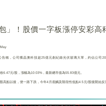
紅包」！股價一字板漲停安彩高
May
SH）公告稱，公司獲晶澳科技超25億元創紀錄光伏玻璃大單，約佔公司2
47元/股，漲幅為10.03%，最新總市值為55.83億元。
5元/股高點以後，便一路下跌，今年4月底觸及階段性低點4.5元/股後開始