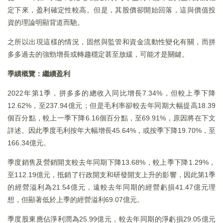
定下來，盈利確定性較高。但是，其股價卻開始回落，這與價值投
資的理論明顯背道而馳。
之所以出現這樣的情況，固然與監管和資金流動性變化有關，而拼
多多過去的強勁增長或轉趨穩定甚至放緩，可能才是關鍵。
季績概覽：繼續盈利
2022年第1季，拼多多的總收入同比增長7.34%，但較上季下降
12.62%，至237.94億元；但是毛利率卻較去年同期大幅提高18.39
個百分點，較上一季下降6.16個百分點，至69.91%，原因將在下文
詳述。因此季度毛利按年大幅增長45.64%，或按季下降19.70%，至
166.34億元。
季度銷售及營銷開支較去年同期下降13.68%，較上季下降1.29%，
至112.19億元，抵銷了行政開支和研發開支上升的影響，因此第1季
的經營溢利為21.54億元，遠較去年同期的經營虧損41.47億元理
想，但顯著低於上季的經營溢利69.07億元。
季度股東應佔淨利潤為25.99億元，較去年同期的淨虧損29.05億元