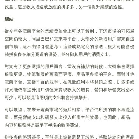
效益，這是收入增速或放緩的拼多多，另一個提升業績的途徑。
總結
從今年各電商平台的業績發佈會上可以了解到，下沉市場的可拓展
空間仍較大，阿里巴巴和京東等平台，大部分的新增用戶都來自這
個市場，這不由得引發思考：這些成熟電商的滲透，很大可能會侵
蝕拼多多在細分賽道的優勢，並分攤其用戶的消費支出。
對於有了更多選擇的用戶而言，當沒有補貼的時候，大概率會選擇
服務更優、物流和履約覆蓋面更廣、產品更多樣的平台。面對其他
電商平台、直播平台的競爭，在流量紅利即將見頂之際，拼多多或
許只能依靠提升用戶價值來實現收入的增長，營銷和研發支出必不
可少，可以預見這兩項的支出將會持續攀升。
可以展望，在未來電商市場的短兵相接，平台們所拼的將不再是流
量，而是營銷支出和研發支出投入所產生的效果，也因此，產品、
内容和服務將是競爭下半場的致勝關鍵。
拼多多的路還很長，至於是上坡路還是下坡路，將取決於它的產品