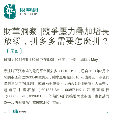
財華洞察 |競爭壓力疊加增長
放緩，拼多多需要怎麽拼？
原創
日期：2022年5月30日 下午9:09
作者：毛婷
編輯：May
專注於下沉市場的電商平台拼多多（PDD.US），已自2021年2月中
旬的市值高位2633.48億美元，縮水至現在的610.70億美元，市值的
降幅達到了76.81%，或逾兩千億美元，約合1.346萬億元人民幣，
超過了中國石油（601857.SH，00857.HK）和招商銀行
（600036.SH，03968.HK）等熱門A股的接近萬億市值，也超越同
為平台的美團-W（03690.HK）市值。